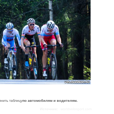
лнить таблицу
по автомобилям и водителям
.
Источник:
worldvelosport.com