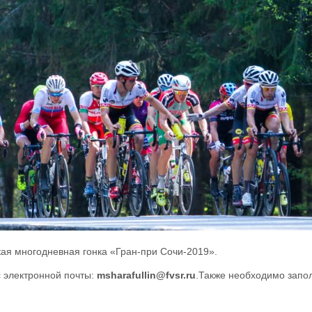
кая многодневная гонка «Гран-при Сочи-2019».
 электронной почты:
msharafullin@fvsr.ru
.Также необходимо запо