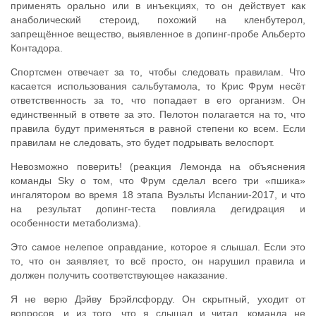
применять орально или в инъекциях, то он действует как
анаболический стероид, похожий на кленбутерол,
запрещённое вещество, выявленное в допинг-пробе Альберто
Контадора.
Спортсмен отвечает за то, чтобы следовать правилам. Что
касается использования сальбутамола, то Крис Фрум несёт
ответственность за то, что попадает в его организм. Он
единственный в ответе за это. Пелотон полагается на то, что
правила будут применяться в равной степени ко всем. Если
правилам не следовать, это будет подрывать велоспорт.
Невозможно поверить! (реакция Лемонда на объяснения
команды Sky о том, что Фрум сделал всего три «пшика»
ингалятором во время 18 этапа Вуэльты Испании-2017, и что
на результат допинг-теста повлияла дегидрация и
особенности метаболизма).
Это самое нелепое оправдание, которое я слышал. Если это
то, что он заявляет, то всё просто, он нарушил правила и
должен получить соответствующее наказание.
Я не верю Дэйву Брэйлсфорду. Он скрытный, уходит от
вопросов, и из того, что я слышал и читал, команда не