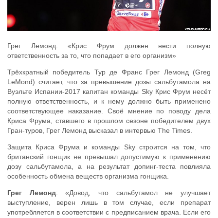
Грег Лемонд: «Крис Фрум должен нести полную
ответственность за то, что попадает в его организм»
Трёхкратный победитель Тур де Франс Грег Лемонд (Greg
LeMond) считает, что за превышение дозы сальбутамола на
Вуэльте Испании-2017 капитан команды Sky Крис Фрум несёт
полную ответственность, и к нему должно быть применено
соответствующее наказание. Своё мнение по поводу дела
Криса Фрума, ставшего в прошлом сезоне победителем двух
Гран-туров, Грег Лемонд высказал в интервью The Times.
Защита Криса Фрума и команды Sky строится на том, что
британский гонщик не превышал допустимую к применению
дозу сальбутамола, а на результат допинг-теста повлияла
особенность обмена веществ организма гонщика.
Грег Лемонд
: «Довод, что сальбутамол не улучшает
выступление, верен лишь в том случае, если препарат
употребляется в соответствии с предписанием врача. Если его