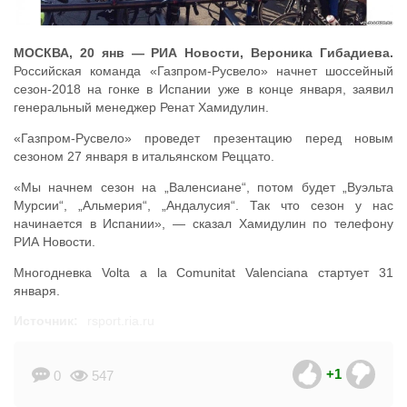
МОСКВА, 20 янв — РИА Новости, Вероника Гибадиева.
Российская команда «Газпром-Русвело» начнет шоссейный
сезон-2018 на гонке в Испании уже в конце января, заявил
генеральный менеджер Ренат Хамидулин.
«Газпром-Русвело» проведет презентацию перед новым
сезоном 27 января в итальянском Реццато.
«Мы начнем сезон на „Валенсиане“, потом будет „Вуэльта
Мурсии“, „Альмерия“, „Андалусия“. Так что сезон у нас
начинается в Испании», — сказал Хамидулин по телефону
РИА Новости.
Многодневка Volta a la Comunitat Valenciana стартует 31
января.
Источник:
rsport.ria.ru
+1
0
547