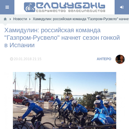
Новости
Хамидулин: российская команда "Газпром-Русвело" начне
Хамидулин: российская команда
"Газпром-Русвело" начнет сезон гонкой
в Испании
20.01.2018
21:15
AHTEPO