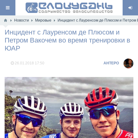
Новости
Мировые
Инцидент с Лауренсом де Плюсом и Петром 
Инцидент с Лауренсом де Плюсом и
Петром Вакочем во время тренировки в
ЮАР
26.01.2018
17:50
AHTEPO