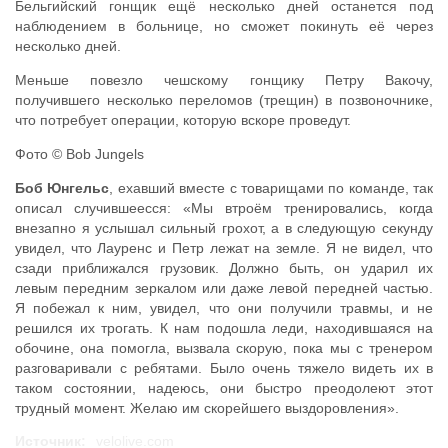
Бельгийский гонщик ещё несколько дней останется под
наблюдением в больнице, но сможет покинуть её через
несколько дней.
Меньше повезло чешскому гонщику Петру Вакочу,
получившего несколько переломов (трещин) в позвоночнике,
что потребует операции, которую вскоре проведут.
Фото © Bob Jungels
Боб Юнгельс
, ехавший вместе с товарищами по команде, так
описал случившеесся: «Мы втроём тренировались, когда
внезапно я услышал сильный грохот, а в следующую секунду
увидел, что Лауренс и Петр лежат на земле. Я не видел, что
сзади приближался грузовик. Должно быть, он ударил их
левым передним зеркалом или даже левой передней частью.
Я побежал к ним, увидел, что они получили травмы, и не
решился их трогать. К нам подошла леди, находившаяся на
обочине, она помогла, вызвала скорую, пока мы с тренером
разговаривали с ребятами. Было очень тяжело видеть их в
таком состоянии, надеюсь, они быстро преодолеют этот
трудный момент. Желаю им скорейшего выздоровления».
Источник:
velolive.com