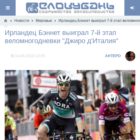
Новости
Мировые
Ирландец Бэннет выиграл 7-й этап веломног
Ирландец Бэннет выиграл 7-й этап
веломногодневки "Джиро д'Италия"
14.05.2018
13:05
AHTEPO