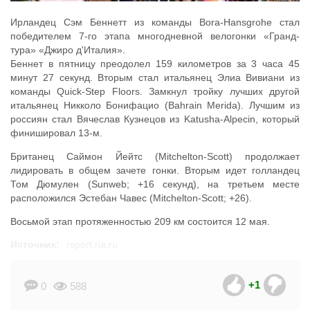
Ирландец Сэм Беннетт из команды Bora-Hansgrohe стал
победителем 7-го этапа многодневной велогонки «Гранд-
тура» «Джиро д'Италия».
Беннет в пятницу преодолел 159 километров за 3 часа 45
минут 27 секунд. Вторым стал итальянец Элиа Вивиани из
команды Quick-Step Floors. Замкнул тройку лучших другой
итальянец Никколо Бонифацио (Bahrain Merida). Лучшим из
россиян стал Вячеслав Кузнецов из Katusha-Alpecin, который
финишировал 13-м.
Британец Саймон Йейтс (Mitchelton-Scott) продолжает
лидировать в общем зачете гонки. Вторым идет голландец
Том Дюмулен (Sunweb; +16 секунд), на третьем месте
расположился Эстебан Чавес (Mitchelton-Scott; +26).
Восьмой этап протяженностью 209 км состоится 12 мая.
Источник:
rsport.ria.ru
+1
0
588