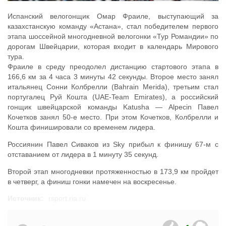
Испанский велогонщик Омар Фраиле, выступающий за
казахстанскую команду «Астана», стал победителем первого
этапа шоссейной многодневной велогонки «Тур Романдии» по
дорогам Швейцарии, которая входит в календарь Мирового
тура.
Фраиле в среду преодолел дистанцию стартового этапа в
166,6 км за 4 часа 3 минуты 42 секунды. Второе место занял
итальянец Сонни Колбрелли (Bahrain Merida), третьим стал
португалец Руй Кошта (UAE-Team Emirates), а российский
гонщик швейцарской команды Katusha — Alpecin Павел
Кочетков занял 50-е место. При этом Кочетков, Колбрелли и
Кошта финишировали со временем лидера.
Россиянин Павел Сиваков из Sky прибыл к финишу 67-м с
отставанием от лидера в 1 минуту 35 секунд.
Второй этап многодневки протяженностью в 173,9 км пройдет
в четверг, а финиш гонки намечен на воскресенье.
Источник:
rsport.ria.ru