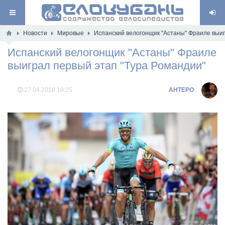
Новости
Мировые
Испанский велогонщик "Астаны" Фраиле выиг
Испанский велогонщик "Астаны" Фраиле
выиграл первый этап "Тура Романдии"
27.04.2018
18:25
AHTEPO