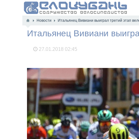
Новости
Итальянец Вивиани выиграл третий этап вел
Итальянец Вивиани выигра
27.01.2018
02:45