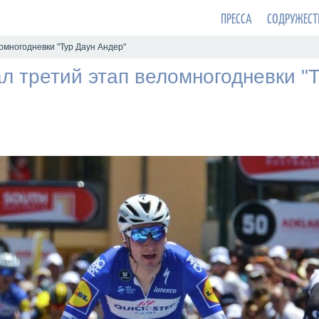
ПРЕССА
СОДРУЖЕСТ
омногодневки "Тур Даун Андер"
л третий этап веломногодневки "Т