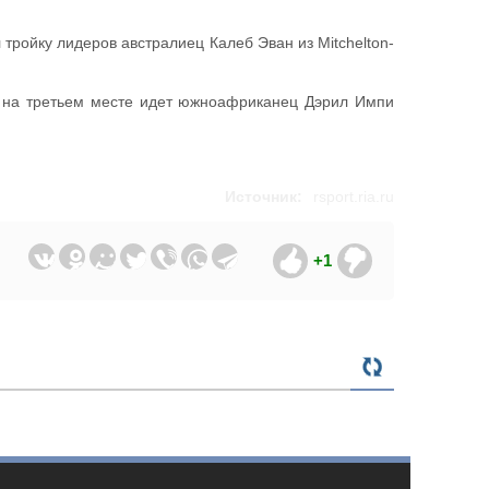
 тройку лидеров австралиец Калеб Эван из Mitchelton-
и, на третьем месте идет южноафриканец Дэрил Импи
Источник:
rsport.ria.ru
+1