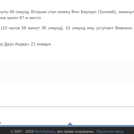
нуты 40 секунд. Вторым стал немец Фил Баухаус (Sunweb), замкнул
ков занял 87-е место.
(10 часов 58 минут 36 секунд), 10 секунд ему уступает Вивиан
ур Даун Андер» 21 января.
и
© 2007 - 2026
ВелоКубань
, все права сохранены.
Обратная связь