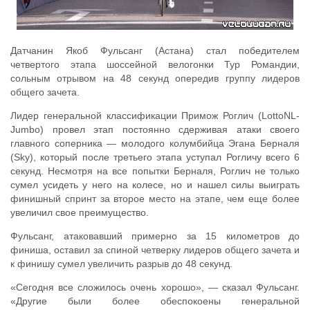
Датчанин Якоб Фульсанг (Астана) стал победителем
четвертого этапа шоссейной велогонки Тур Романдии,
сольным отрывом на 48 секунд опередив группу лидеров
общего зачета.
Лидер генеральной классификации Примож Роглич (LottoNL-
Jumbo) провел этап постоянно сдерживая атаки своего
главного соперника — молодого колумбийца Эгана Берналя
(Sky), который после третьего этапа уступал Рогличу всего 6
секунд. Несмотря на все попытки Берналя, Роглич не только
сумел усидеть у него на колесе, но и нашел силы выиграть
финишный спринт за второе место на этапе, чем еще более
увеличил свое преимущество.
Фульсанг, атаковавший примерно за 15 километров до
финиша, оставил за спиной четверку лидеров общего зачета и
к финишу сумел увеличить разрыв до 48 секунд.
«Сегодня все сложилось очень хорошо», — сказал Фульсанг.
«Другие были более обеспокоены генеральной