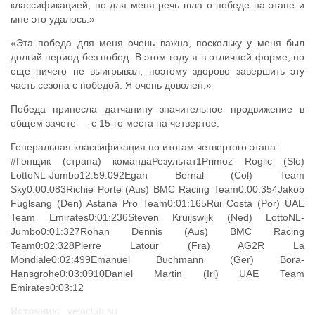
классификацией, но для меня речь шла о победе на этапе и
мне это удалось.»
«Эта победа для меня очень важна, поскольку у меня был
долгий период без побед. В этом году я в отличной форме, но
еще ничего не выигрывал, поэтому здорово завершить эту
часть сезона с победой. Я очень доволен.»
Победа принесла датчанину значительное продвижение в
общем зачете — с 15-го места на четвертое.
Генеральная классификация по итогам четвертого этапа:
#Гонщик (страна) командаРезультат1Primoz Roglic (Slo)
LottoNL-Jumbo12:59:092Egan Bernal (Col) Team
Sky0:00:083Richie Porte (Aus) BMC Racing Team0:00:354Jakob
Fuglsang (Den) Astana Pro Team0:01:165Rui Costa (Por) UAE
Team Emirates0:01:236Steven Kruijswijk (Ned) LottoNL-
Jumbo0:01:327Rohan Dennis (Aus) BMC Racing
Team0:02:328Pierre Latour (Fra) AG2R La
Mondiale0:02:499Emanuel Buchmann (Ger) Bora-
Hansgrohe0:03:0910Daniel Martin (Irl) UAE Team
Emirates0:03:12
Источник:
veloclub.su