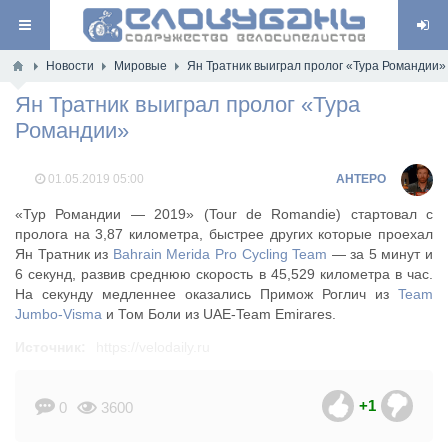
Новости
Мировые
Ян Тратник выиграл пролог «Тура Романдии»
Ян Тратник выиграл пролог «Тура
Романдии»
01.05.2019
05:00
AHTEPO
«Тур Романдии — 2019» (Tour de Romandie) стартовал с
пролога на 3,87 километра, быстрее других которые проехал
Ян Тратник из
Bahrain Merida Pro Cycling Team
— за 5 минут и
6 секунд, развив среднюю скорость в 45,529 километра в час.
На секунду медленнее оказались Примож Роглич из
Team
Jumbo-Visma
и Том Боли из UAE-Team Emirares.
Источник:
https://velodaily.ru
+1
0
3600