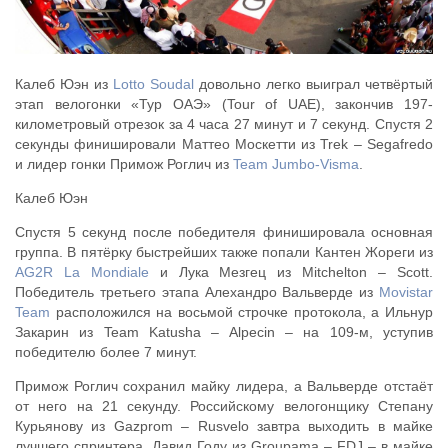
Калеб Юэн из
Lotto Soudal
довольно легко выиграл четвёртый
этап велогонки «Тур ОАЭ» (Tour of UAE), закончив 197-
километровый отрезок за 4 часа 27 минут и 7 секунд. Спустя 2
секунды финишировали Маттео Москетти из Trek – Segafredo
и лидер гонки Примож Роглич из
Team Jumbo-Visma
.
Калеб Юэн
Спустя 5 секунд после победителя финишировала основная
группа. В пятёрку быстрейших также попали Кантен Жореги из
AG2R La Mondiale
и Лука Мезгец из Mitchelton – Scott.
Победитель третьего этапа Алехандро Вальверде из
Movistar
Team
расположился на восьмой строчке протокола, а Ильнур
Закарин из Team Katusha – Alpecin – на 109-м, уступив
победителю более 7 минут.
Примож Роглич сохранил майку лидера, а Вальверде отстаёт
от него на 21 секунду. Российскому велогонщику Степану
Курьянову из Gazprom – Rusvelo завтра выходить в майке
лучшего спринтера. Давид Году из Groupama – FDJ – в майке