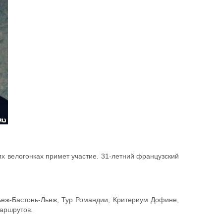
ких велогонках примет участие. 31-летний французский
ьеж-Бастонь-Льеж, Тур Романдии, Критериум Дофине,
маршрутов.