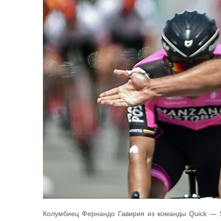
Колумбиец Фернандо Гавирия из команды Quick — St