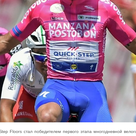
ep Floors стал победителем первого этапа многодневной велог