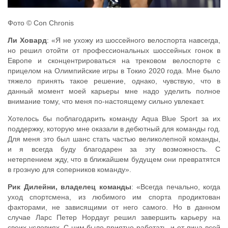
Фото © Con Chronis
Ли Ховард
: «Я не ухожу из шоссейного велоспорта навсегда,
но решил отойти от профессиональных шоссейных гонок в
Европе и сконцентрироваться на трековом велоспорте с
прицелом на Олимпийские игры в Токио 2020 года. Мне было
тяжело принять такое решение, однако, чувствую, что в
данный момент моей карьеры мне надо уделить полное
внимание тому, что меня по-настоящему сильно увлекает.
Хотелось бы поблагодарить команду Aqua Blue Sport за их
поддержку, которую мне оказали в дебютный для команды год.
Для меня это был шанс стать частью великолепной команды,
и я всегда буду благодарен за эту возможность. С
нетерпением жду, что в ближайшем будущем они превратятся
в грозную для соперников команду».
Рик Дилейни, владелец команды
: «Всегда печально, когда
уход спортсмена, из любимого им спорта продиктован
факторами, не зависящими от него самого. Но в данном
случае Ларс Петер Нордауг решил завершить карьеру на
своих условиях. С ним было приятно работать, и от лица всей