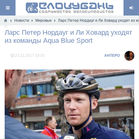
Новости
Мировые
Ларс Петер Нордауг и Ли Ховард уходят из к
Ларс Петер Нордауг и Ли Ховард уходят
из команды Aqua Blue Sport
23.11.2017
19:55
AHTEPO