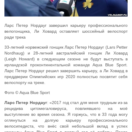
Ларс Петер Нордауг завершил карьеру профессионального
велогонщика, Ли Ховард оставляет шоссейный велоспорт
ради трека
33-летний норвежский гонщик Ларс Петер Нордауг (Lars Petter
Nordhaug) и 28-летний австралийский гонщик Ли Ховард
(Leigh Howard) в следующем сезоне не будут выступать в
ирландской проконтинентальной команде Aqua Blue Sport.
Ларс Петер Нордауг решил завершить карьеру, а Ли Ховард в
преддверии Олимпийских игр 2020 полностью посвятит себя
велоспорту на треке.
Фото © Aqua Blue Sport
Ларс Петер Нордауг
: «2017 год стал для меня трудным из-за
рецидива цитомегаловируса, повлиявшего на моё
выступление во время сезона. Я горжусь, что в 33 года могу
оглянуться на долгую карьеру профессионального
велосипедиста, что внёс свой небольшой вклад в успех
команды Aqua Blue Sport в первый год её работы. После