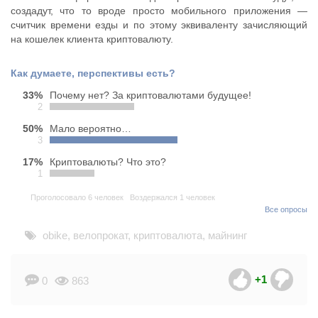
создадут, что то вроде просто мобильного приложения —
считчик времени езды и по этому эквиваленту зачисляющий
на кошелек клиента криптовалюту.
Как думаете, перспективы есть?
33%
Почему нет? За криптовалютами будущее!
2
50%
Мало вероятно…
3
17%
Криптовалюты? Что это?
1
Проголосовало 6 человек
Воздержался 1 человек
Все опросы
obike
,
велопрокат
,
криптовалюта
,
майнинг
+1
0
863