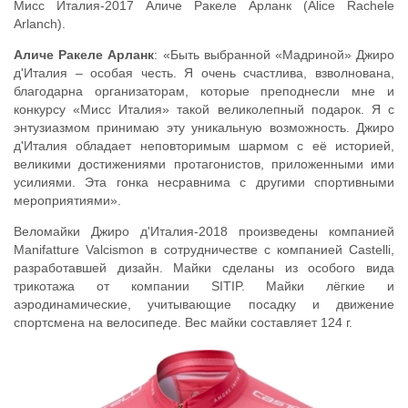
Мисс Италия-2017 Аличе Ракеле Арланк (Alice Rachele
Arlanch).
Аличе Ракеле Арланк
: «Быть выбранной «Мадриной» Джиро
д'Италия – особая честь. Я очень счастлива, взволнована,
благодарна организаторам, которые преподнесли мне и
конкурсу «Мисс Италия» такой великолепный подарок. Я с
энтузиазмом принимаю эту уникальную возможность. Джиро
д'Италия обладает неповторимым шармом с её историей,
великими достижениями протагонистов, приложенными ими
усилиями. Эта гонка несравнима с другими спортивными
мероприятиями».
Веломайки Джиро д'Италия-2018 произведены компанией
Manifatture Valcismon в сотрудничестве с компанией Castelli,
разработавшей дизайн. Майки сделаны из особого вида
трикотажа от компании SITIP. Майки лёгкие и
аэродинамические, учитывающие посадку и движение
спортсмена на велосипеде. Вес майки составляет 124 г.