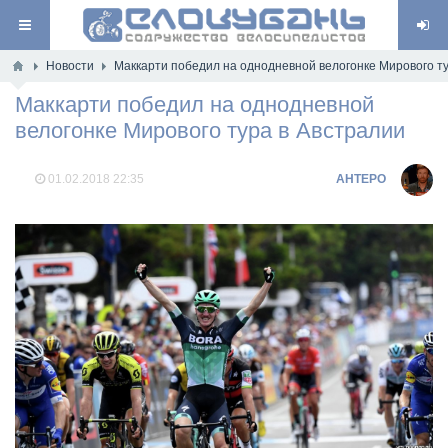
Новости
Маккарти победил на однодневной велогонке Мирового ту
Маккарти победил на однодневной
велогонке Мирового тура в Австралии
01.02.2018
22:35
AHTEPO