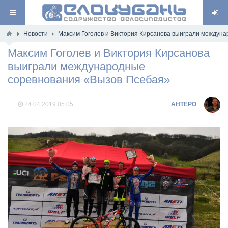
Новости
Максим Гоголев и Виктория Кирсанова выиграли междун
Максим Гоголев и Виктория Кирсанова
выиграли международные
соревнования «Вызов Псебая»
24.04.2019
05:05
AHTEPO