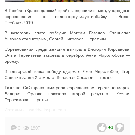
В Псебае (Краснодарский край) завершились международные
соревнования по велоспорту-маунтинбайку «Вызов
Псебая»-2019.
В категории элита победил Максим Гоголев, Станислав
Антонов стал вторым, Сергей Николаев — третьим.
Соревнования среди женщин выиграла Виктория Кирсанова,
Ольга Терентьева завоевала серебро, Анна Миролюбова —
бронзу.
В юниорской гонке победу одержал Яков Миролюбов, Егор
Сапегин занял 2-е место, Вячеслав Соколов — третье.
Татьяна Сайтарова выиграла соревнования среди юниорок,
Валерия Орлова показала второй результат, Ксения
Герасимова — третья.
Источник:
worldvelosport.com
+1
0
1907