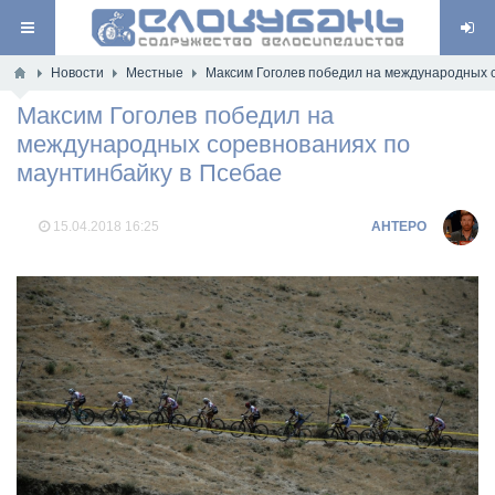
Новости
Местные
Максим Гоголев победил на международных 
Максим Гоголев победил на
международных соревнованиях по
маунтинбайку в Псебае
15.04.2018
16:25
AHTEPO