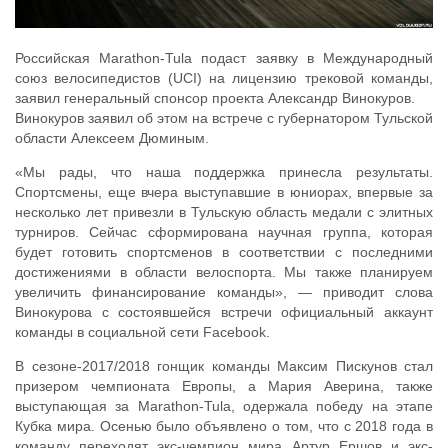
Российская Marathon-Tula подаст заявку в Международный
союз велосипедистов (UCI) на лицензию трековой команды,
заявил генеральный спонсор проекта Александр Винокуров.
Винокуров заявил об этом на встрече с губернатором Тульской
области Алексеем Дюминым.
«Мы рады, что наша поддержка принесла результаты.
Спортсмены, еще вчера выступавшие в юниорах, впервые за
несколько лет привезли в Тульскую область медали с элитных
турниров. Сейчас сформирована научная группа, которая
будет готовить спортсменов в соответствии с последними
достижениями в области велоспорта. Мы также планируем
увеличить финансирование команды», — приводит слова
Винокурова с состоявшейся встречи официальный аккаунт
команды в социальной сети Facebook.
В сезоне-2017/2018 гонщик команды Максим Пискунов стал
призером чемпионата Европы, а Мария Аверина, также
выступающая за Marathon-Tula, одержала победу на этапе
Кубка мира. Осенью было объявлено о том, что с 2018 года в
команду переходят экс-чемпион мира Артур Ершов и экс-