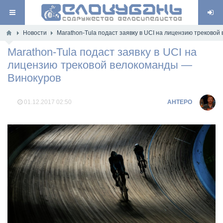
Новости
Marathon-Tula подаст заявку в UCI на лицензию треково
Marathon-Tula подаст заявку в UCI на
лицензию трековой велокоманды —
Винокуров
01.12.2017
02:50
AHTEPO