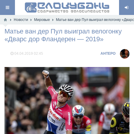
Новости
Мировые
Матье ван дер Пул выиграл велогонку «Двар
Матье ван дер Пул выиграл велогонку
«Дварс дор Фландерен — 2019»
04.04.2019
02:45
AHTEPO