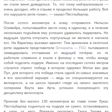
не стали меня дожидаться. То, что гонку нейтрализовали —
очень досадно, ибо в отрыве я проделал большую работу. Всё
это нарушило ритм гонки», — сказал Пёстльбергер.
После сотого километра в атаку отправился Нельсон
Оливейра, попытавшийся вести гонку в одиночку, и в течение
нескольких подъёмов ему успешно удавалось лидировать. Но
ведущая группа отпускать португальца не желала и нагнала
его. На Варегему въезжал квинтет. Тем временем в пелотоне
ритм задавали представители
Groupama — FDJ
, пытавшиеся
ликвидировать отставание от ведущей пятёрки, но те
работали слаженно и ехали к финишу с тем, чтобы между
собой поделить подиум. Именно на последних сотнях метров
случился спринт, победу в котором одержал Матье ван дер
Пул, для которого эта победа стала одной из самых значимых
в его шоссейной карьере — ведь он специализируется на
велокроссе, а на шоссе пришёл глядя на своего заклятого
соперника Ваута ван Арта, успешно покоряющего эту
дисциплину велоспорта.
Проехав без малого 130 километров во главе гонки Лукас
Пёстльбергер подняться на подиум не сумел, остановившись
в шаге от него. Впереди оказались Танги Тюржи из