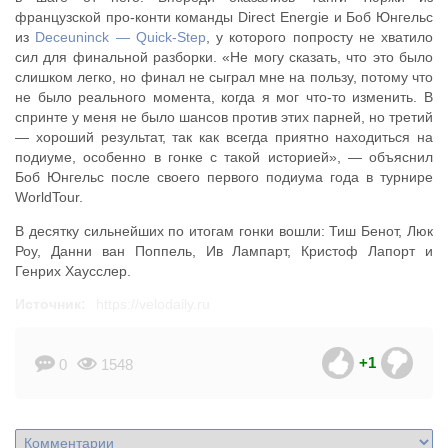
французской про-конти команды Direct Energie и Боб Юнгельс
из
Deceuninck — Quick-Step
, у которого попросту не хватило
сил для финальной разборки. «Не могу сказать, что это было
слишком легко, но финал не сыграл мне на пользу, потому что
не было реального момента, когда я мог что-то изменить. В
спринте у меня не было шансов против этих парней, но третий
— хороший результат, так как всегда приятно находиться на
подиуме, особенно в гонке с такой историей», — объяснил
Боб Юнгельс после своего первого подиума года в турнире
WorldTour.
В десятку сильнейших по итогам гонки вошли: Тиш Бенот, Люк
Роу, Данни ван Поппель, Ив Лампарт, Кристоф Лапорт и
Генрих Хаусслер.
Источник:
https://velodaily.ru
+1
0
1548