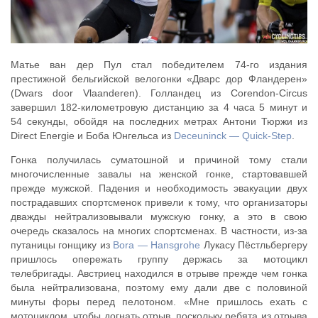
Матье ван дер Пул стал победителем 74-го издания
престижной бельгийской велогонки «Дварс дор Фландерен»
(Dwars door Vlaanderen). Голландец из Corendon-Circus
завершил 182-километровую дистанцию за 4 часа 5 минут и
54 секунды, обойдя на последних метрах Антони Тюржи из
Direct Energie и Боба Юнгельса из
Deceuninck — Quick-Step
.
Гонка получилась суматошной и причиной тому стали
многочисленные завалы на женской гонке, стартовавшей
прежде мужской. Падения и необходимость эвакуации двух
пострадавших спортсменок привели к тому, что организаторы
дважды нейтрализовывали мужскую гонку, а это в свою
очередь сказалось на многих спортсменах. В частности, из-за
путаницы гонщику из
Bora — Hansgrohe
Лукасу Пёстльбергеру
пришлось опережать группу держась за мотоцикл
телебригады. Австриец находился в отрыве прежде чем гонка
была нейтрализована, поэтому ему дали две с половиной
минуты форы перед пелотоном. «Мне пришлось ехать с
мотоциклом, чтобы догнать отрыв, поскольку ребята из отрыва