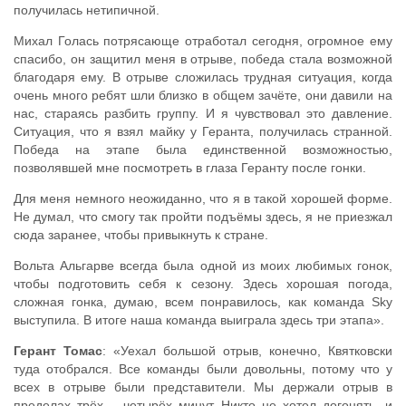
получилась нетипичной.
Михал Голась потрясающе отработал сегодня, огромное ему
спасибо, он защитил меня в отрыве, победа стала возможной
благодаря ему. В отрыве сложилась трудная ситуация, когда
очень много ребят шли близко в общем зачёте, они давили на
нас, стараясь разбить группу. И я чувствовал это давление.
Ситуация, что я взял майку у Геранта, получилась странной.
Победа на этапе была единственной возможностью,
позволявшей мне посмотреть в глаза Геранту после гонки.
Для меня немного неожиданно, что я в такой хорошей форме.
Не думал, что смогу так пройти подъёмы здесь, я не приезжал
сюда заранее, чтобы привыкнуть к стране.
Вольта Альгарве всегда была одной из моих любимых гонок,
чтобы подготовить себя к сезону. Здесь хорошая погода,
сложная гонка, думаю, всем понравилось, как команда Sky
выступила. В итоге наша команда выиграла здесь три этапа».
Герант Томас
: «Уехал большой отрыв, конечно, Квятковски
туда отобрался. Все команды были довольны, потому что у
всех в отрыве были представители. Мы держали отрыв в
пределах трёх – четырёх минут. Никто не хотел догонять, и