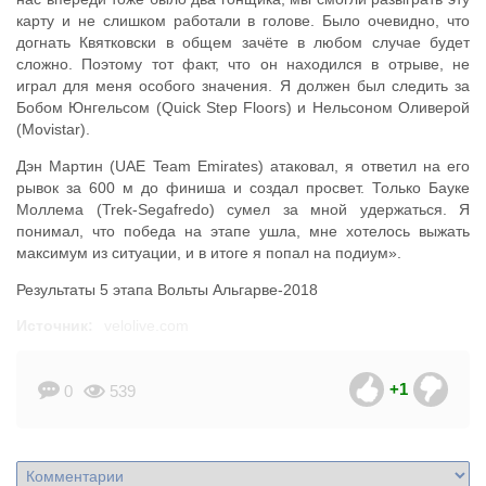
карту и не слишком работали в голове. Было очевидно, что
догнать Квятковски в общем зачёте в любом случае будет
сложно. Поэтому тот факт, что он находился в отрыве, не
играл для меня особого значения. Я должен был следить за
Бобом Юнгельсом (Quick Step Floors) и Нельсоном Оливерой
(Movistar).
Дэн Мартин (UAE Team Emirates) атаковал, я ответил на его
рывок за 600 м до финиша и создал просвет. Только Бауке
Моллема (Trek-Segafredo) сумел за мной удержаться. Я
понимал, что победа на этапе ушла, мне хотелось выжать
максимум из ситуации, и в итоге я попал на подиум».
Результаты 5 этапа Вольты Альгарве-2018
Источник:
velolive.com
+1
0
539