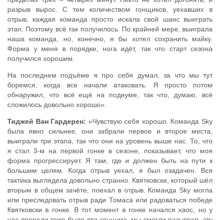
разрыв вырос. С тем количеством гонщиков, уехавших в
отрыв, каждая команда просто искала свой шанс выиграть
этап. Поэтому всё так получилось. По крайней мере, выиграла
наша команда, но, конечно, я бы хотел сохранить майку.
Форма у меня в порядке, нога идёт, так что старт сезона
получился хорошим.
На последнем подъёме я про себя думал, за что мы тут
боремся, когда все начали атаковать. Я просто потом
обнаружил, что всё ещё на подиуме, так что, думаю, всё
сложилось довольно хорошо».
Тиджей Ван Гардерен:
«Чувствую себя хорошо. Команда Sky
была явно сильнее, они забрали первое и второе места,
выиграли три этапа, так что они на уровень выше нас. То, что
я стал 3-м на первой гонке в сезоне, показывает, что моя
форма прогрессирует. Я там, где и должен быть на пути к
большим целям. Когда отрыв уехал, я был озадачен. Вся
тактика выглядела довольно странно. Квятковски, который шёл
вторым в общем зачёте, поехал в отрыв. Команда Sky могла
или преследовать отрыв ради Томаса или радоваться победе
Квятковски в гонке. В тот момент в гонке начался хаос, но у
нас впереди тоже было два гонщика, мы смогли разыграть эту