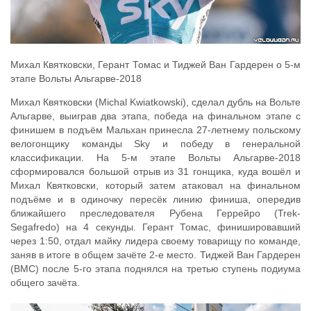
Михал Квятковски, Герант Томас и Тиджей Ван Гардерен о 5-м
этапе Вольты Альгарве-2018
Михал Квятковски (Michal Kwiatkowski), сделал дубль на Вольте
Альгарве, выиграв два этапа, победа на финальном этапе с
финишем в подъём Мальхан принесла 27-летнему польскому
велогонщику команды Sky и победу в генеральной
классификации. На 5-м этапе Вольты Альгарве-2018
сформировался большой отрыв из 31 гонщика, куда вошёл и
Михал Квятковски, который затем атаковал на финальном
подъёме и в одиночку пересёк линию финиша, опередив
ближайшего преследователя Рубена Геррейро (Trek-
Segafredo) на 4 секунды. Герант Томас, финишировавший
через 1:50, отдал майку лидера своему товарищу по команде,
заняв в итоге в общем зачёте 2-е место. Тиджей Ван Гардерен
(BMC) после 5-го этапа поднялся на третью ступень подиума
общего зачёта.