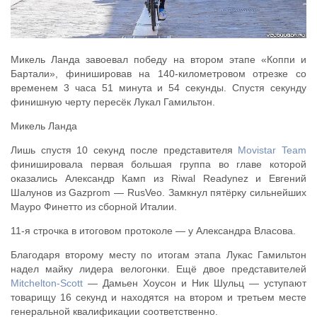
Микель Ланда завоевал победу на втором этапе «Коппи и
Бартали», финишировав на 140-километровом отрезке со
временем 3 часа 51 минута и 54 секунды. Спустя секунду
финишную черту пересёк Лукал Гамильтон.
Микель Ланда
Лишь спустя 10 секунд после представителя
Movistar Team
финишировала первая большая группа во главе которой
оказались Александр Камп из Riwal Readynez и Евгений
Шалунов из Gazprom — RusVeo. Замкнул пятёрку сильнейших
Мауро Финетто из сборной Италии.
11-я строчка в итоговом протоколе — у Александра Власова.
Благодаря второму месту по итогам этапа Лукас Гамильтон
надел майку лидера велогонки. Ещё двое представителей
Mitchelton-Scott
— Дамьен Хоусон и Ник Шульц — уступают
товарищу 16 секунд и находятся на втором и третьем месте
генеральной квалификации соответственно.