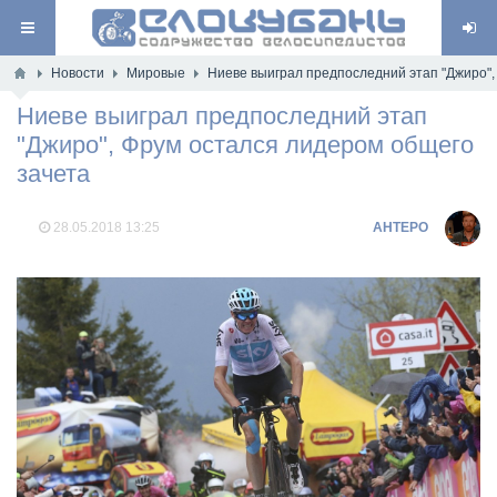
Новости
Мировые
Ниеве выиграл предпоследний этап "Джиро",
Ниеве выиграл предпоследний этап
"Джиро", Фрум остался лидером общего
зачета
28.05.2018
13:25
AHTEPO