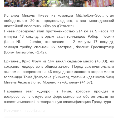
Испанец Микель Ниеве из команды Mitchelton–Scott стал
победителем 20-го, предпоследнего, этапа многодневной
шоссейной велогонки «Джиро д'Италия».
Ниеве преодолел этап протяженностью 214 км за 5 часов 43
минуты 48 секунд, вторым стал голландец Роберт Гесинк
(Lotto NL — Jumbo, отставание — 2 минуты 17 секунд),
замкнул тройку сильнейших австриец Феликс Гросшартнер
(Bora-Hansgrohe, +2.42).
Британец Крис Фрум из Sky занял седьмое место (+6.03), но
сохранил лидерство в общем зачете. Перед заключительным
этапом он опережает на 46 секунд занимающего второе место
голландца Тома Дюмулена (Sunweb), третьим идет колумбиец
Мигель Анхель Лопес Морено из «Астаны» (+4.57).
Парадный этап «Джиро» в Риме, который пройдет в
воскресенье, в отсутствие форс-мажорных обстоятельств не
внесет изменений в генеральную классификацию Гранд-тура.
Источник:
rsport.ria.ru