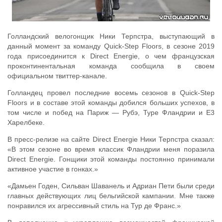
Голландский велогонщик Ники Терпстра, выступающий в
данный момент за команду Quick-Step Floors, в сезоне 2019
года присоединится к Direct Energie, о чем французская
проконтинентальная команда сообщила в своем
официальном твиттер-канале.
Голландец провел последние восемь сезонов в Quick-Step
Floors и в составе этой команды добился больших успехов, в
том числе и побед на Париж — Рубэ, Туре Фландрии и Е3
Харелбеке.
В пресс-релизе на сайте Direct Energie Ники Терпстра сказал:
«В этом сезоне во время классик Фландрии меня поразила
Direct Energie. Гонщики этой команды постоянно принимали
активное участие в гонках.»
«Дамьен Годен, Сильван Шаванель и Адриан Пети были среди
главных действующих лиц бельгийской кампании. Мне также
понравился их агрессивный стиль на Тур де Франс.»