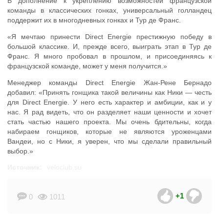
В дополнение к укреплению возможностей французской
команды в классических гонках, универсальный голландец
поддержит их в многодневных гонках и Тур де Франс.
«Я мечтаю принести Direct Energie престижную победу в
большой классике. И, прежде всего, выиграть этап в Тур де
Франс. Я много пробовал в прошлом, и присоединяясь к
французской команде, может у меня получится.»
Менеджер команды Direct Energie Жан-Рене Бернадо
добавил: «Принять гонщика такой величины как Ники — честь
для Direct Energie. У него есть характер и амбиции, как и у
нас. Я рад видеть, что он разделяет наши ценности и хочет
стать частью нашего проекта. Мы очень бдительны, когда
набираем гонщиков, которые не являются уроженцами
Вандеи, но с Ники, я уверен, что мы сделали правильный
выбор.»
Источник:
veloclub.su
+1
0
1011