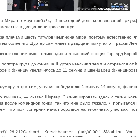
а Мира по маунтинбайку. В последний день соревнований триум
 медалью в дисциплине кросс-кантри.
 за плечами шесть титулов чемпиона мира, поэтому естественно, 
тем более что Шуртер сам живет в двадцати минутах от трассы Ле
жаться за ним смог только один итальянский гонщик Герхард Керш
за полтора круга до финиша Шуртер увеличил темп и оторвался от 
орое к финишу увеличилось до 11 секунд и швейцарец финиширов
аумеру, а третьим, уступив победителю 1 минуту 14 секунд, фини
то лучшая», — сказал Шуртер. " Финишировать здесь с таким кол
я после командной гонки, так что мне было тяжело. Я попытался 
ем, что мой соперник начал бороться на техничных участках, п
nd)1:29:212Gerhard Kerschbaumer (Italy)0:00:113Mathieu Van 