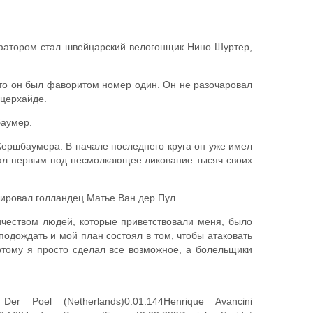
фатором стал швейцарский велогонщик Нино Шуртер,
что он был фаворитом номер один. Он не разочаровал
нцерхайде.
баумер.
Кершбаумера. В начале последнего круга он уже имел
ал первым под несмолкающее ликование тысяч своих
шировал голландец Матье Ван дер Пул.
ичеством людей, которые приветствовали меня, было
подождать и мой план состоял в том, чтобы атаковать
оэтому я просто сделал все возможное, а болельщики
Der Poel (Netherlands)0:01:144Henrique Avancini