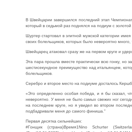
В Швейцарии завершился последний этап Чемпионат
который в седьмой раз поднялся на подиум с золотой
Шуртер стартовал в элитной мужской категории имея
своих болельщиков, которых было невероятно много, 
Швейцарец атаковал сразу же на первом круге и удер
Эта пара прошла вместе практически всю гонку, но 
шестисекундное преимущество над итальянцем, кот
болельщиков.
Серебро и второе место на подиуме досталось Кершб
«Это определенно особая победа, и я бы сказал, ч
невероятно. У меня не было самых свежих ног сегодн
на последнем круге, но я увидел во втором последн
подбадривали меня до самого финиша."
Первая десятка сильнейших:
#Гонщик (страна)Время1Nino Schurter (Switzerla