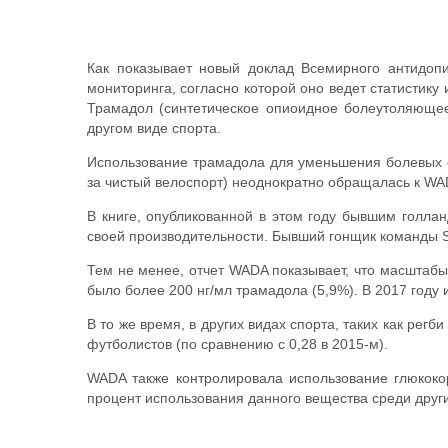
Как показывает новый доклад Всемирного антидопи
мониторинга, согласно которой оно ведет статистик
Трамадол (синтетическое опиоидное болеутоляющее
другом виде спорта.
Использование трамадола для уменьшения болевых о
за чистый велоспорт) неоднократно обращалась к WAD
В книге, опубликованной в этом году бывшим голла
своей производительности. Бывший гонщик команды S
Тем не менее, отчет WADA показывает, что масштабы
было более 200 нг/мл трамадола (5,9%). В 2017 году
В то же время, в других видах спорта, таких как регб
футболистов (по сравнению с 0,28 в 2015-м).
WADA также контролировала использование глюкоко
процент использования данного вещества среди друг