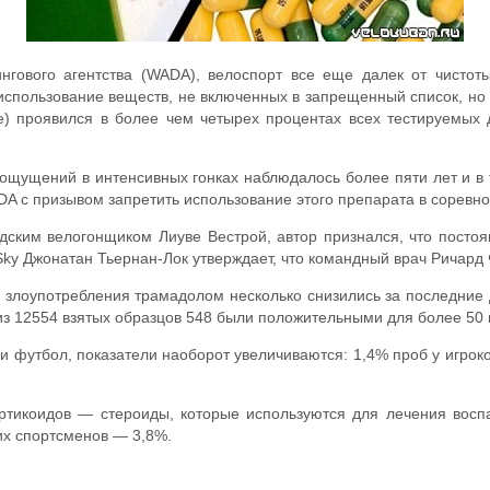
нгового агентства (WADA), велоспорт все еще далек от чистот
у использование веществ, не включенных в запрещенный список, н
) проявился в более чем четырех процентах всех тестируемых
щущений в интенсивных гонках наблюдалось более пяти лет и в
A с призывом запретить использование этого препарата в соревно
ндским велогонщиком Лиуве Вестрой, автор признался, что пост
ky Джонатан Тьернан-Лок утверждает, что командный врач Ричард 
 злоупотребления трамадолом несколько снизились за последние дв
 из 12554 взятых образцов 548 были положительными для более 50 
и и футбол, показатели наоборот увеличиваются: 1,4% проб у игрок
ртикоидов — стероиды, которые используются для лечения вос
их спортсменов — 3,8%.