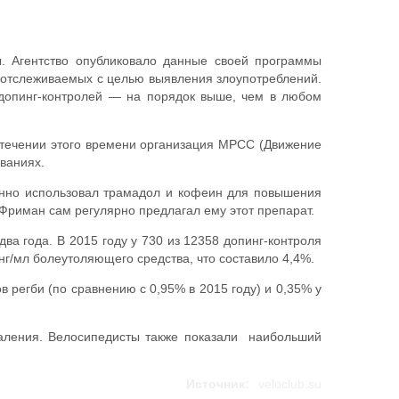
ы. Агентство опубликовало данные своей программы
о отслеживаемых с целью выявления злоупотреблений.
 допинг-контролей — на порядок выше, чем в любом
 течении этого времени организация MPCC (Движение
ваниях.
оянно использовал трамадол и кофеин для повышения
Фриман сам регулярно предлагал ему этот препарат.
а года. В 2015 году у 730 из 12358 допинг-контроля
нг/мл болеутоляющего средства, что составило 4,4%.
ов регби (по сравнению с 0,95% в 2015 году) и 0,35% у
паления. Велосипедисты также показали наибольший
Источник:
veloclub.su