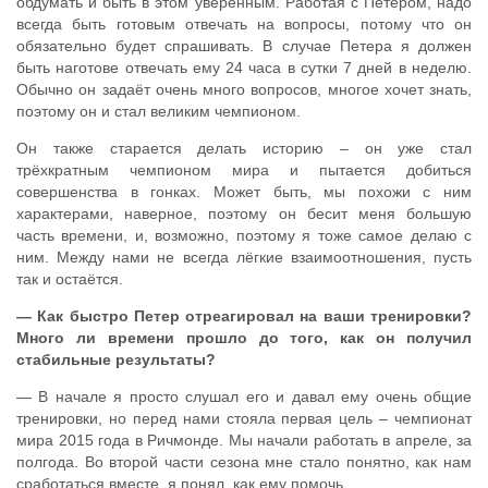
обдумать и быть в этом уверенным. Работая с Петером, надо
всегда быть готовым отвечать на вопросы, потому что он
обязательно будет спрашивать. В случае Петера я должен
быть наготове отвечать ему 24 часа в сутки 7 дней в неделю.
Обычно он задаёт очень много вопросов, многое хочет знать,
поэтому он и стал великим чемпионом.
Он также старается делать историю – он уже стал
трёхкратным чемпионом мира и пытается добиться
совершенства в гонках. Может быть, мы похожи с ним
характерами, наверное, поэтому он бесит меня большую
часть времени, и, возможно, поэтому я тоже самое делаю с
ним. Между нами не всегда лёгкие взаимоотношения, пусть
так и остаётся.
— Как быстро Петер отреагировал на ваши тренировки?
Много ли времени прошло до того, как он получил
стабильные результаты?
— В начале я просто слушал его и давал ему очень общие
тренировки, но перед нами стояла первая цель – чемпионат
мира 2015 года в Ричмонде. Мы начали работать в апреле, за
полгода. Во второй части сезона мне стало понятно, как нам
сработаться вместе, я понял, как ему помочь.