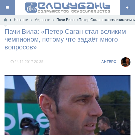
Новости
Мировые
Пачи Вила: «Петер Саган стал великим чемп
Пачи Вила: «Петер Саган стал великим
чемпионом, потому что задаёт много
вопросов»
24.11.2017
20:35
AHTEPO