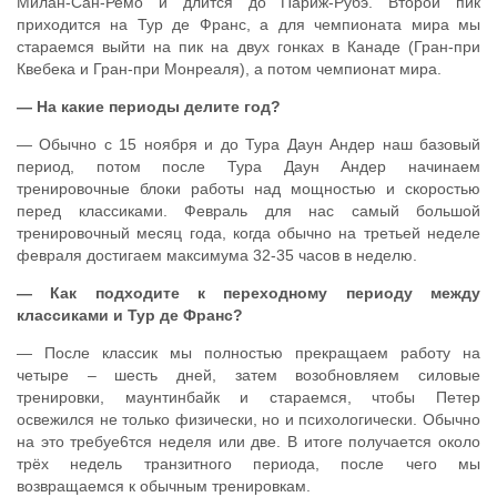
Милан-Сан-Ремо и длится до Париж-Рубэ. Второй пик
приходится на Тур де Франс, а для чемпионата мира мы
стараемся выйти на пик на двух гонках в Канаде (Гран-при
Квебека и Гран-при Монреаля), а потом чемпионат мира.
— На какие периоды делите год?
— Обычно с 15 ноября и до Тура Даун Андер наш базовый
период, потом после Тура Даун Андер начинаем
тренировочные блоки работы над мощностью и скоростью
перед классиками. Февраль для нас самый большой
тренировочный месяц года, когда обычно на третьей неделе
февраля достигаем максимума 32-35 часов в неделю.
— Как подходите к переходному периоду между
классиками и Тур де Франс?
— После классик мы полностью прекращаем работу на
четыре – шесть дней, затем возобновляем силовые
тренировки, маунтинбайк и стараемся, чтобы Петер
освежился не только физически, но и психологически. Обычно
на это требуе6тся неделя или две. В итоге получается около
трёх недель транзитного периода, после чего мы
возвращаемся к обычным тренировкам.