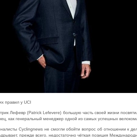
их правил у UCI
рик Лефевр (Patrick Lefevere) большую часть своей жизни посвят
конец, как генеральный менеджер одной из самых успешных велоко
рналисты Cyclingnews не смогли обойти вопрос об отношении к дел
подрывает, прежде всего, недостаточно чёткая позиция Международн