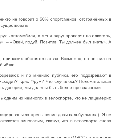
 никто не говорит о 50% спортсменов, отстранённых в
 существовать.
руль автомобиля, а меня вдруг проверят на алкоголь,
. – «Окей, подуй. Позитив. Ты должен был знать». А
 при каких обстоятельствах. Возможно, он не пил на
ё чётко.
озревают, и по мнению публики, его подозревают в
роисходит? Крис Фрум? Что случилось? Положительная
вать доверие, мы должны быть более прозрачными.
сь одним из немногих в велоспорте, кто не лицемерит.
ифицированы за превышение дозы сальбутамола). Я не
окажется виноватым, скажут, что в велоспорте снова
лоспорт, заслуживающий доверия» (MPCC), к которому