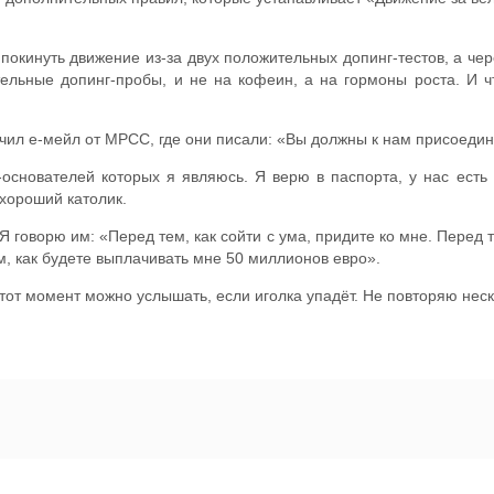
покинуть движение из-за двух положительных допинг-тестов, а че
тельные допинг-пробы, и не на кофеин, а на гормоны роста. И ч
чил е-мейл от MPCC, где они писали: «Вы должны к нам присоедин
-основателей которых я являюсь. Я верю в паспорта, у нас есть
хороший католик.
говорю им: «Перед тем, как сойти с ума, придите ко мне. Перед т
, как будете выплачивать мне 50 миллионов евро».
в этот момент можно услышать, если иголка упадёт. Не повторяю нес