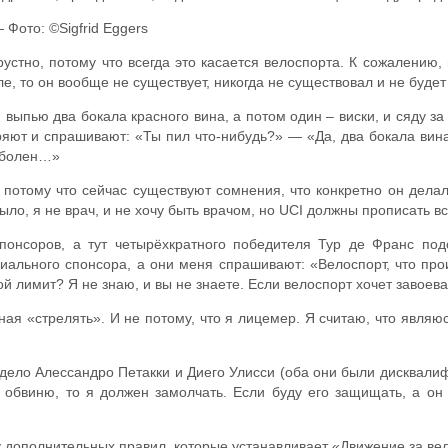
— Фото: ©Sigfrid Eggers
рустно, потому что всегда это касается велоспорта. К сожалению,
ле, то он вообще не существует, никогда не существовал и не будет
выпью два бокала красного вина, а потом один – виски, и сяду за 
ряют и спрашивают: «Ты пил что-нибудь?» — «Да, два бокала вина»
я болен…»
потому что сейчас существуют сомнения, что конкретно он делал,
ыло, я не врач, и не хочу быть врачом, но UCI должны прописать вс
понсоров, а тут четырёхкратного победителя Тур де Франс под
циального спонсора, а они меня спрашивают: «Велоспорт, что п
й лимит? Я не знаю, и вы не знаете. Если велоспорт хочет завое
ная «стрелять». И не потому, что я лицемер. Я считаю, что являю
 дело Алессандро Петакки и Диего Улисси (оба они были дисквал
го обвиню, то я должен замолчать. Если буду его защищать, а он 
 дополнительных правил, которые устанавливает «Движение за ве