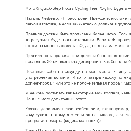
Фото © Quick-Step Floors Cycling Team/Sigfrid Eggers 
Патрик Лефевр
: «Я расстроен. Прежде всего, мне г
лёгкой атлетике, а если заикнётесь о допинге в футбо
Правила должны быть прописаны более чётко. Если я 
то результат будет положительным. Если тебя прове
потом ты можешь сказать: «О, да, но я выпил мало, 
Правила есть правила, они должны быть понятными, 
последних 30 км, возникла дегидрация. Как бы то ни б
Поставьте себя на секунду на моё место. Я ищу с
употреблении допинга. И вот я завтра нахожу потен
допинг-проба? Или это не положительная проба? Како
Я не хочу поступать как некоторые мои коллеги, начи
Но я не могу дать точный ответ.
Каждое дело имеет свои особенности, как например,
хочу судить, потому что если он не виноват, а я е
процветает омерта (кодекс молчания)».
Также Патрик Лефевр выразил своё мнение по поводу