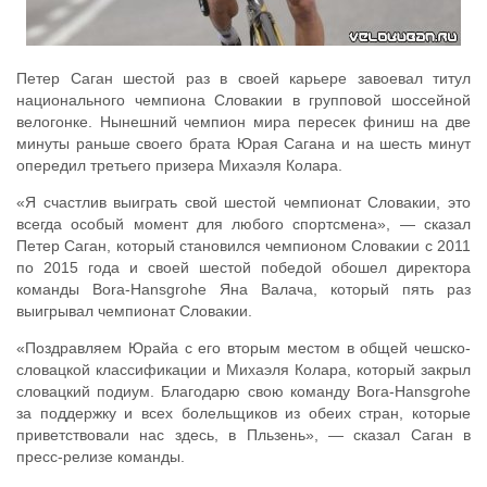
Петер Саган шестой раз в своей карьере завоевал титул
национального чемпиона Словакии в групповой шоссейной
велогонке. Нынешний чемпион мира пересек финиш на две
минуты раньше своего брата Юрая Сагана и на шесть минут
опередил третьего призера Михаэля Колара.
«Я счастлив выиграть свой шестой чемпионат Словакии, это
всегда особый момент для любого спортсмена», — сказал
Петер Саган, который становился чемпионом Словакии с 2011
по 2015 года и своей шестой победой обошел директора
команды Bora-Hansgrohe Яна Валача, который пять раз
выигрывал чемпионат Словакии.
«Поздравляем Юрайа с его вторым местом в общей чешско-
словацкой классификации и Михаэля Колара, который закрыл
словацкий подиум. Благодарю свою команду Bora-Hansgrohe
за поддержку и всех болельщиков из обеих стран, которые
приветствовали нас здесь, в Пльзень», — сказал Саган в
пресс-релизе команды.