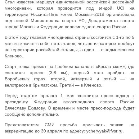
Стал известен маршрут единственной российской шоссейной
многодневки, которая проводится под эгидой UCI на
территории России.»Пять колец Москвы»-2019 организована
под эгидой Министерства спорта РФ, Департамента спорта
города Москвы и Федерации велосипедного спорта России.
В этом году главная многодневка страны состоится с 1-го по 5
мая и включит в себя пять этапов, четыре из которых пройдут
на территории российской столицы, а один — в подмосковном
Кленово.
Старт гонка примет на Гребном канале в «Крылатском», где
состоится пролог (3,8 км), первый этап пройдет на
Воробьевых горах, второй, четвертый и пятый — на
велотрассе в Крылатском. Третий — в Кленово.
Перед стартом пролога 1 мая состоится пресс-подход к
президенту Федерации велосипедного спорта России
Вячеславу Екимову. О времени и месте пресс-подхода будет
сообщено дополнительно.
Представителям СМИ просьба присылать заявки на
аккредитацию до 30 апреля по адресу: ychervyak@fvsr.ru.