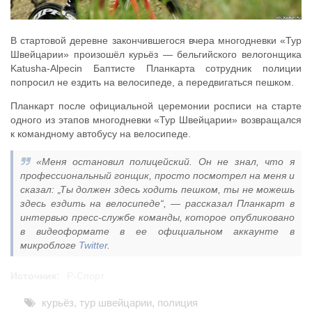
В стартовой деревне закончившегося вчера многодневки «Тур
Швейцарии» произошёл курьёз — бельгийского велогонщика
Katusha-Alpecin Баптисте Планкарта сотрудник полиции
попросил не ездить на велосипеде, а передвигаться пешком.
Планкарт после официальной церемонии росписи на старте
одного из этапов многодневки «Тур Швейцарии» возвращался
к командному автобусу на велосипеде.
«Меня остановил полицейский. Он не знал, что я
профессиональный гонщик, просто посмотрел на меня и
сказал: „Ты должен здесь ходить пешком, ты не можешь
здесь ездить на велосипеде“, — рассказал Планкарт в
интервью пресс-службе команды, которое опубликовано
в видеоформате в ее официальном аккаунте в
микроблоге
Twitter
.
Источник:
Р-Спорт
курьёз
,
тур швейцарии
,
полиция