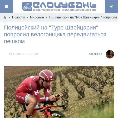
Новости
Мировые
Полицейский на "Туре Швейцарии" попросил
Полицейский на "Туре Швейцарии"
попросил велогонщика передвигаться
пешком
19.06.2017
23:30
AHTEPO