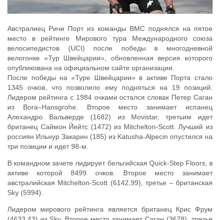
Австралиец Ричи Порт из команды BMC поднялся на пятое
место в рейтинге Мирового тура Международного союза
велосипедистов (UCI) после победы в многодневной
велогонке «Тур Швейцарии», обновленная версия которого
опубликована на официальном сайте организации.
После победы на «Туре Швейцарии» в активе Порта стало
1345 очков, что позволило ему подняться на 19 позиций.
Лидером рейтинга с 1984 очками остался словак Петер Саган
из Bora–Hansgrohe. Второе место занимает испанец
Алехандро Вальверде (1682) из Movistar, третьим идет
британец Саймон Йейтс (1472) из Mitchelton-Scott. Лучший из
россиян Ильнур Закарин (185) из Katusha-Alpecin опустился на
три позиции и идет 98-м.
В командном зачете лидирует бельгийская Quick-Step Floors, в
активе которой 8499 очков. Второе место занимает
австралийская Mitchelton-Scott (6142,99), третье – британская
Sky (5994).
Лидером мирового рейтинга является британец Крис Фрум
(4633,43) из Sky. Второе место занимает Саган (3678), третье