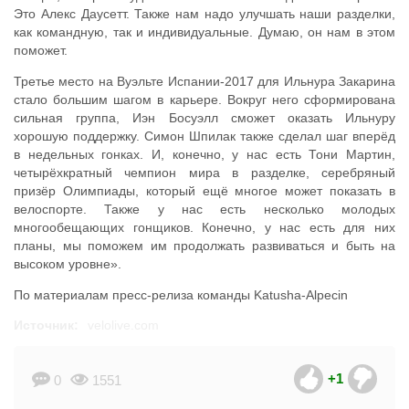
Это Алекс Даусетт. Также нам надо улучшать наши разделки,
как командную, так и индивидуальные. Думаю, он нам в этом
поможет.
Третье место на Вуэльте Испании-2017 для Ильнура Закарина
стало большим шагом в карьере. Вокруг него сформирована
сильная группа, Иэн Босуэлл сможет оказать Ильнуру
хорошую поддержку. Симон Шпилак также сделал шаг вперёд
в недельных гонках. И, конечно, у нас есть Тони Мартин,
четырёхкратный чемпион мира в разделке, серебряный
призёр Олимпиады, который ещё многое может показать в
велоспорте. Также у нас есть несколько молодых
многообещающих гонщиков. Конечно, у нас есть для них
планы, мы поможем им продолжать развиваться и быть на
высоком уровне».
По материалам пресс-релиза команды Katusha-Alpecin
Источник:
velolive.com
+1
0
1551