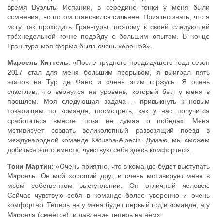
время Вуэльты Испании, в середине гонки у меня были
сомнения, но потом становился сильнее. Приятно знать, что я
могу так проходить Гран-туры, поэтому к своей следующей
трёхнедельной гонке подойду с большим опытом. В конце
Гран-тура моя форма была очень хорошей».
Марсель Киттель
: «После трудного предыдущего года сезон
2017 стал для меня большим прорывом, я выиграл пять
этапов на Тур де Фанс и очень этим горжусь. Я очень
счастлив, что вернулся на уровень, который был у меня в
прошлом. Моя следующая задача – привыкнуть к новым
товарищам по команде, посмотреть, как у нас получится
сработаться вместе, пока не думая о победах. Меня
мотивирует создать великолепный развозящий поезд в
международной команде Katusha-Alpecin. Думаю, мы сможем
добиться этого вместе, чувствую себя здесь комфортно».
Тони Мартин:
«Очень приятно, что в команде будет выступать
Марсель. Он мой хороший друг, и очень мотивирует меня в
моём собственном выступлении. Он отличный человек.
Сейчас чувствую себя в команде более уверенно и очень
комфортно. Теперь не у меня будет первый год в команде, а у
Марселя (смеётся), и давление теперь на нём».