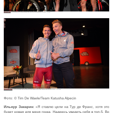
Фото: © Tim De Waele/Team Katusha Alpecin
Ильнур Закарин
: «Я ставлю цели на Тур де Франс, хотя это
будет новая для меня гонка. Надеюсь увидеть себя в топ-5. Во