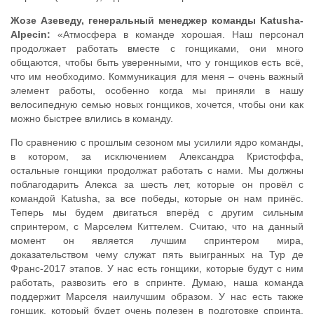
Жозе Азеведу, генеральный менеджер команды Katusha-
Alpecin:
«Атмосфера в команде хорошая. Наш персонал
продолжает работать вместе с гонщиками, они много
общаются, чтобы быть уверенными, что у гонщиков есть всё,
что им необходимо. Коммуникация для меня – очень важный
элемент работы, особенно когда мы приняли в нашу
велосипедную семью новых гонщиков, хочется, чтобы они как
можно быстрее влились в команду.
По сравнению с прошлым сезоном мы усилили ядро команды,
в котором, за исключением Александра Кристоффа,
остальные гонщики продолжат работать с нами. Мы должны
поблагодарить Алекса за шесть лет, которые он провёл с
командой Katusha, за все победы, которые он нам принёс.
Теперь мы будем двигаться вперёд с другим сильным
спринтером, с Марселем Киттелем. Считаю, что на данный
момент он является лучшим спринтером мира,
доказательством чему служат пять выигранных на Тур де
Франс-2017 этапов. У нас есть гонщики, которые будут с ним
работать, развозить его в спринте. Думаю, наша команда
поддержит Марселя наилучшим образом. У нас есть также
гонщик, который будет очень полезен в подготовке спринта.