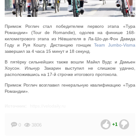
Примож Роглич стал победителем первого этапа «Тура
Романдии» (Tour de Romandie), одолев на финише 168-
километрового этапа из Нёвшателя в Ла-Шо-де-Фон Давида
Году и Руя Кошту. Дистанцию гонщик
Team Jumbo-Visma
завершил за 4 часа 15 минут и 18 секунд.
В пятёрку сильнейших также вошли Майкл Вудс и Дамьен
Хоусон. Ильнур Закарин выступил не слишком удачно,
расположившись на 17-й строчке итогового протокола.
Примож Роглич возглавил генеральную квалификацию «Тура
Романдии».
Источник:
https://velodaily.ru
+1
0
3806