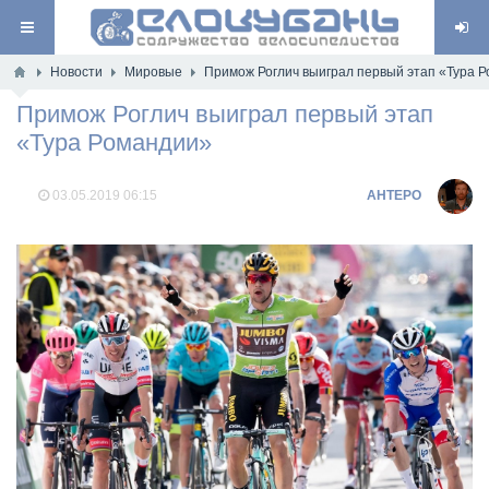
Новости
Мировые
Примож Роглич выиграл первый этап «Тура 
Примож Роглич выиграл первый этап
«Тура Романдии»
03.05.2019
06:15
AHTEPO