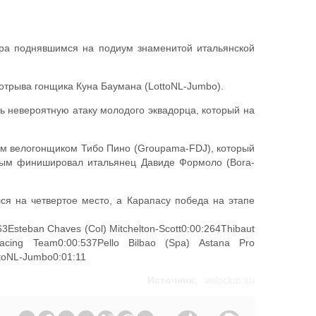
ора поднявшимся на подиум знаменитой итальянской
отрыва гонщика Куна Баумана (LottoNL-Jumbo).
ть невероятную атаку молодого эквадорца, который на
ким велогонщиком Тибо Пино (Groupama-FDJ), который
орым финишировал итальянец Давиде Формоло (Bora-
я на четвертое место, а Карапасу победа на этапе
Esteban Chaves (Col) Mitchelton-Scott0:00:264Thibaut
acing Team0:00:537Pello Bilbao (Spa) Astana Pro
ttoNL-Jumbo0:01:11
Источник:
veloclub.su