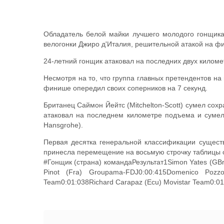
Обладатель белой майки лучшего молодого гонщика
велогонки Джиро д'Италия, решительной атакой на ф
24-летний гонщик атаковал на последних двух килом
Несмотря на то, что группа главных претендентов на
финише опередил своих соперников на 7 секунд.
Британец Саймон Йейтс (Mitchelton-Scott) сумел со
атаковал на последнем километре подъема и сумел
Hansgrohe).
Первая десятка генеральной классификации сущест
принесла перемещение на восьмую строчку таблицы 
#Гонщик (страна) командаРезультат1Simon Yates (GBr)
Pinot (Fra) Groupama-FDJ0:00:415Domenico Pozzo
Team0:01:038Richard Carapaz (Ecu) Movistar Team0:01