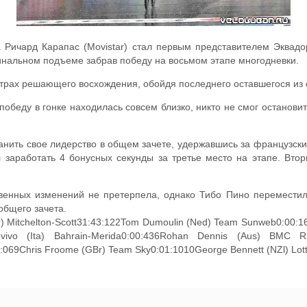
 Ричард Карапас (Movistar) стал первым представителем Эквад
инальном подъеме забрав победу на восьмом этапе многодневки.
етрах решающего восхождения, обойдя последнего оставшегося из 
 победу в гонке находилась совсем близко, никто не смог останови
хранить свое лидерство в общем зачете, удержавшись за французс
 заработать 4 бонусных секунды за третье место на этапе. Вт
венных изменений не претерпела, однако Тибо Пино переместилс
общего зачета.
 Mitchelton-Scott31:43:122Tom Dumoulin (Ned) Team Sunweb0:00:163
vivo (Ita) Bahrain-Merida0:00:436Rohan Dennis (Aus) BMC R
:069Chris Froome (GBr) Team Sky0:01:1010George Bennett (NZl) Lo