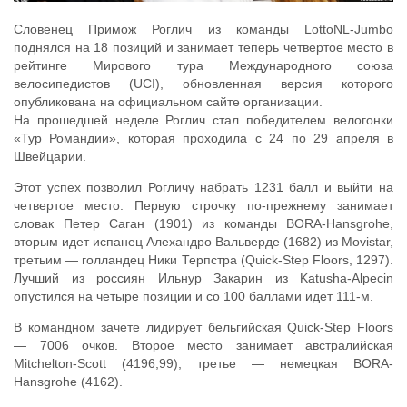
Словенец Примож Роглич из команды LottoNL-Jumbo
поднялся на 18 позиций и занимает теперь четвертое место в
рейтинге Мирового тура Международного союза
велосипедистов (UCI), обновленная версия которого
опубликована на официальном сайте организации.
На прошедшей неделе Роглич стал победителем велогонки
«Тур Романдии», которая проходила с 24 по 29 апреля в
Швейцарии.
Этот успех позволил Рогличу набрать 1231 балл и выйти на
четвертое место. Первую строчку по-прежнему занимает
словак Петер Саган (1901) из команды BORA-Hansgrohe,
вторым идет испанец Алехандро Вальверде (1682) из Movistar,
третьим — голландец Ники Терпстра (Quick-Step Floors, 1297).
Лучший из россиян Ильнур Закарин из Katusha-Alpecin
опустился на четыре позиции и со 100 баллами идет 111-м.
В командном зачете лидирует бельгийская Quick-Step Floors
— 7006 очков. Второе место занимает австралийская
Mitchelton-Scott (4196,99), третье — немецкая BORA-
Hansgrohe (4162).