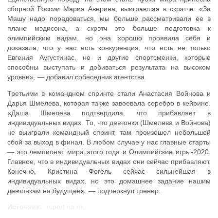
сборной России Мария Аверина, выигравшая в скрэтче. «За
Машу надо порадоваться, мы больше рассматривали ее в
плане мэдисона, а скрэтч это больше подготовка к
олимпийским видам, но она хорошо проявила себя и
доказала, что у нас есть конкуренция, что есть не только
Евгения Аугустинас, но и другие спортсменки, которые
способны выступать и добиваться результата на высоком
уровне», — добавил собеседник агентства.
Третьими в командном спринте стали Анастасия Войнова и
Дарья Шмелева, которая также завоевала серебро в кейрине.
«Даша Шмелева подтвердила, что прибавляет в
индивидуальных видах. То, что девчонки (Шмелева и Войнова)
не выиграли командный спринт, там произошел небольшой
сбой за выход в финал. В любом случае у нас главные старты
— это чемпионат мира этого года и Олимпийские игры-2020.
Главное, что в индивидуальных видах они сейчас прибавляют.
Конечно, Кристина Фогель сейчас сильнейшая в
индивидуальных видах, но это домашнее задание нашим
девчонкам на будущее», — подчеркнул тренер.
Источник:
rsport.ria.ru