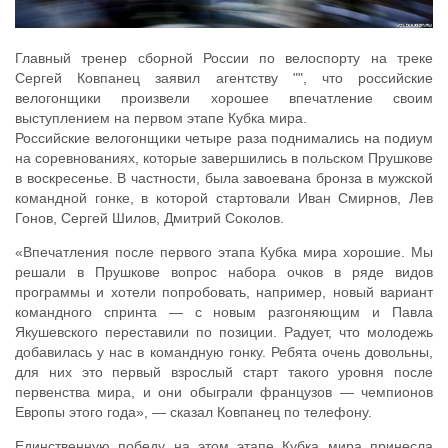
Главный тренер сборной России по велоспорту на треке
Сергей Ковпанец заявил агентству "", что российские
велогонщики произвели хорошее впечатление своим
выступлением на первом этапе Кубка мира.
Российские велогонщики четыре раза поднимались на подиум
на соревнованиях, которые завершились в польском Прушкове
в воскресенье. В частности, была завоевана бронза в мужской
командной гонке, в которой стартовали Иван Смирнов, Лев
Гонов, Сергей Шилов, Дмитрий Соколов.
«Впечатления после первого этапа Кубка мира хорошие. Мы
решали в Прушкове вопрос набора очков в ряде видов
программы и хотели попробовать, например, новый вариант
командного спринта — с новым разгоняющим и Павла
Якушевского переставили по позиции. Радует, что молодежь
добавилась у нас в командную гонку. Ребята очень довольны,
для них это первый взрослый старт такого уровня после
первенства мира, и они обыграли французов — чемпионов
Европы этого года», — сказал Ковпанец по телефону.
Единственную победу на этом этапе Кубка мира принесла