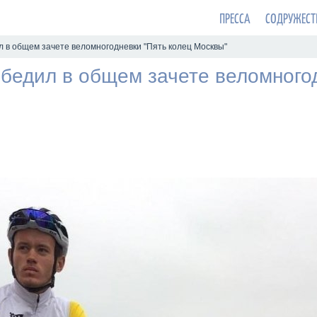
ПРЕССА
СОДРУЖЕСТ
 в общем зачете веломногодневки "Пять колец Москвы"
бедил в общем зачете веломногод