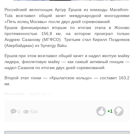
Российский велогонщик Артур Ершов из команды Marathon-
Tula возглавил общий зачет международной многодневки
«Пять колец Москвы» после двух дней соревнований.
Ершов финишировал вторым по итогам этапа в Жохово
протяженностью 156,8 км, на котором проиграл только
Андрею Сазанову (МГФСО). Третьим стал Кирилл Поздняков
(Азербайджан) из Synergy Baku.
Ершов при этом возглавил общий зачет и надел желтую майку
лидера, фиолетовую майку — как самый активный гонщик —
надел Сазанов по итогам двух дней соревнований.
Второй этап гонки — «Крылатское кольцо» — составит 163,2
км.
Источник:
rsport.ria.ru
+1
0
534