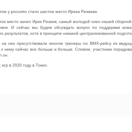
том у россиян стало шестое место Ирека Ризаева.
тое место занял Ирек Ризаев, самый молодой член нашей сборной.
овне. И сейчас мы будем обсуждать вопрос по поддержке коман
х результатов, хотя в принципе никакой централизованной подготов
 на них присутствовали многие тренеры по ВМХ-рейсу из ведущ
ес к нему сейчас все больше и больше. Словом, участники порадов
л он.
гр в 2020 году в Токио.