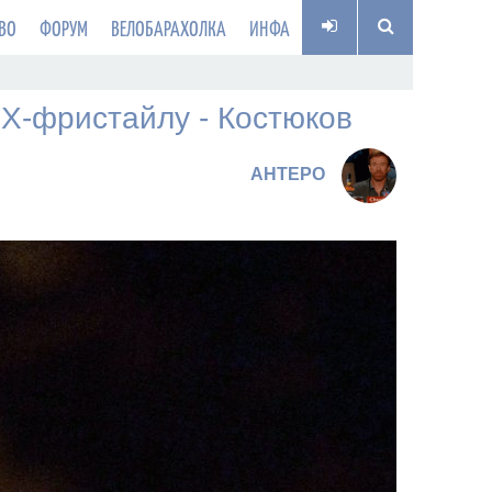
ВО
ФОРУМ
ВЕЛОБАРАХОЛКА
ИНФА
Х-фристайлу - Костюков
AHTEPO