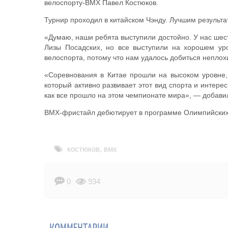
велоспорту-ВМХ Павел Костюков.
Турнир проходил в китайском Чэнду. Лучшим результа
«Думаю, наши ребята выступили достойно. У нас шес
Лизы Посадских, но все выступили на хорошем ур
велоспорта, потому что нам удалось добиться неплохи
«Соревнования в Китае прошли на высоком уровне,
который активно развивает этот вид спорта и интер
как все прошло на этом чемпионате мира», — добави
ВМХ-фристайл дебютирует в программе Олимпийских и
костюков
,
вмх
0
934
КОММЕНТАРИИ