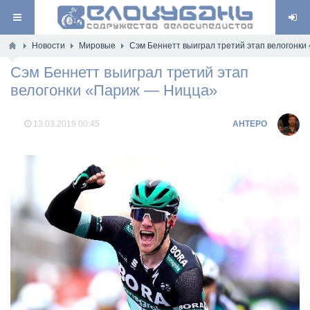
Новости
Мировые
Сэм Беннетт выиграл третий этап велогонк
Сэм Беннетт выиграл третий этап
велогонки «Париж — Ницца»
13.03.2019
00:45
AHTEPO