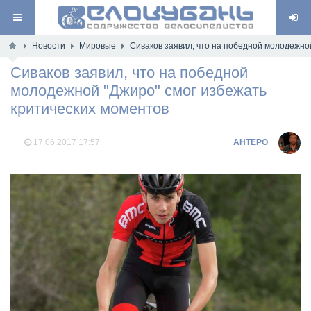
Новости
Мировые
Сиваков заявил, что на победной молодежно
Сиваков заявил, что на победной
молодежной "Джиро" смог избежать
критических моментов
17.06.2017
17:57
AHTEPO