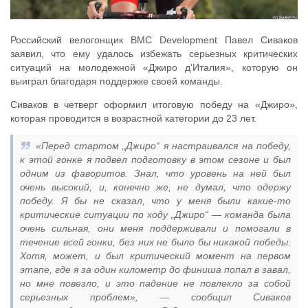
Российский велогонщик ВМС Development Павел Сиваков
заявил, что ему удалось избежать серьезных критических
ситуаций на молодежной «Джиро д'Италия», которую он
выиграл благодаря поддержке своей команды.
Сиваков в четверг оформил итоговую победу на «Джиро»,
которая проводится в возрастной категории до 23 лет.
«Перед стартом „Джиро“ я настраивался на победу,
к этой гонке я подвел подготовку в этом сезоне и был
одним из фаворитов. Знал, что уровень на ней был
очень высокий, и, конечно же, не думал, что одержу
победу. Я бы не сказал, что у меня были какие-то
критические ситуации по ходу „Джиро“ — команда была
очень сильная, они меня поддерживали и помогали в
течение всей гонки, без них не было бы никакой победы.
Хотя, может, и был критический момент на первом
этапе, где я за один километр до финиша попал в завал,
но мне повезло, и это падение не повлекло за собой
серьезных проблем», — сообщил Сиваков