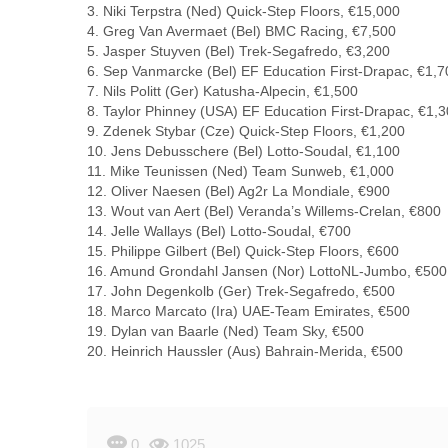
3. Niki Terpstra (Ned) Quick-Step Floors, €15,000
4. Greg Van Avermaet (Bel) BMC Racing, €7,500
5. Jasper Stuyven (Bel) Trek-Segafredo, €3,200
6. Sep Vanmarcke (Bel) EF Education First-Drapac, €1,7
7. Nils Politt (Ger) Katusha-Alpecin, €1,500
8. Taylor Phinney (USA) EF Education First-Drapac, €1,
9. Zdenek Stybar (Cze) Quick-Step Floors, €1,200
10. Jens Debusschere (Bel) Lotto-Soudal, €1,100
11. Mike Teunissen (Ned) Team Sunweb, €1,000
12. Oliver Naesen (Bel) Ag2r La Mondiale, €900
13. Wout van Aert (Bel) Veranda’s Willems-Crelan, €800
14. Jelle Wallays (Bel) Lotto-Soudal, €700
15. Philippe Gilbert (Bel) Quick-Step Floors, €600
16. Amund Grondahl Jansen (Nor) LottoNL-Jumbo, €500
17. John Degenkolb (Ger) Trek-Segafredo, €500
18. Marco Marcato (Ira) UAE-Team Emirates, €500
19. Dylan van Baarle (Ned) Team Sky, €500
20. Heinrich Haussler (Aus) Bahrain-Merida, €500
0
1025