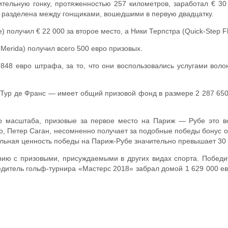
ительную гонку, протяженностью 257 километров, заработал € 30
о разделена между гонщиками, вошедшими в первую двадцатку.
получил € 22 000 за второе место, а Ники Терпстра (Quick-Step Fl
Merida) получил всего 500 евро призовых.
48 евро штрафа, за то, что они воспользовались услугами воло
Тур де Франс — имеет общий призовой фонд в размере 2 287 650 
о масштаба, призовые за первое место на Париж — Рубе это в
о, Петер Саган, несомненно получает за подобные победы бонус 
альная ценность победы на Париж-Рубе значительно превышает 30 
ию с призовыми, присуждаемыми в других видах спорта. Победи
едитель гольф-турнира «Мастерс 2018» забрал домой 1 629 000 евр