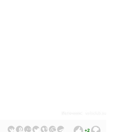
Источник:
veloclub.su
+2