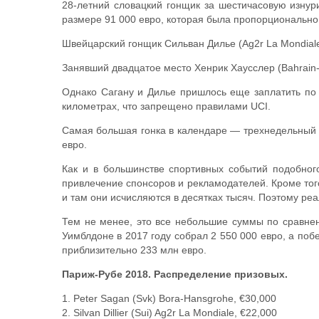
28-летний словацкий гонщик за шестичасовую изнур
размере 91 000 евро, которая была пропорциональн
Швейцарский гонщик Сильван Дилье (Ag2r La Mondiale) 
Занявший двадцатое место Хенрик Хаусслер (Bahrain-
Однако Сагану и Дилье пришлось еще заплатить по 8
километрах, что запрещено правилами UCI.
Самая большая гонка в календаре — трехнедельный 
евро.
Как и в большинстве спортивных событий подобног
привлечение спонсоров и рекламодателей. Кроме тог
и там они исчисляются в десятках тысяч. Поэтому ре
Тем не менее, это все небольшие суммы по сравнен
Уимблдоне в 2017 году собрал 2 550 000 евро, а поб
приблизительно 233 млн евро.
Париж-Рубе 2018. Распределение призовых.
1. Peter Sagan (Svk) Bora-Hansgrohe, €30,000
2. Silvan Dillier (Sui) Ag2r La Mondiale, €22,000