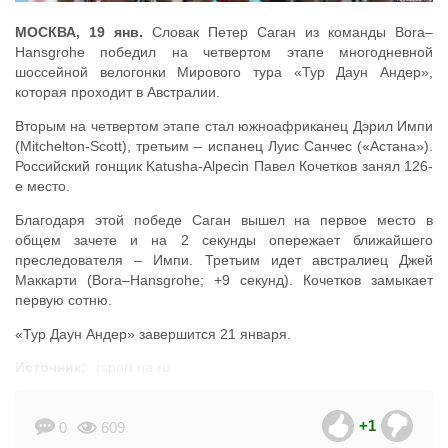
МОСКВА, 19 янв.
Словак Петер Саган из команды Bora–
Hansgrohe победил на четвертом этапе многодневной
шоссейной велогонки Мирового тура «Тур Даун Андер»,
которая проходит в Австралии.
Вторым на четвертом этапе стал южноафриканец Дэрил Импи
(Mitchelton-Scott), третьим – испанец Луис Санчес («Астана»).
Российский гонщик Katusha-Alpecin Павел Кочетков занял 126-
е место.
Благодаря этой победе Саган вышел на первое место в
общем зачете и на 2 секунды опережает ближайшего
преследователя – Импи. Третьим идет австралиец Джей
Маккарти (Bora–Hansgrohe; +9 секунд). Кочетков замыкает
первую сотню.
«Тур Даун Андер» завершится 21 января.
Источник:
rsport.ria.ru
+1
0
609