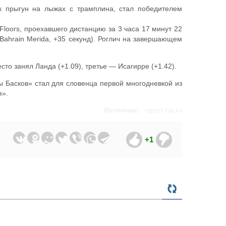
к прыгун на лыжах с трамплина, стал победителем
Floors, проехавшего дистанцию за 3 часа 17 минут 22
(Bahrain Merida, +35 секунд). Роглич на завершающем
то занял Ланда (+1.09), третье — Исагирре (+1.42).
ы Басков» стал для словенца первой многодневкой из
я».
Источник:
rsport.ria.ru
+1