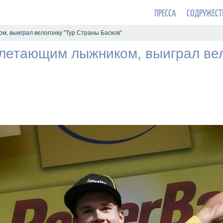
ПРЕССА
СОДРУЖЕСТ
, выиграл велогонку "Тур Страны Басков"
летающим лыжником, выиграл вел