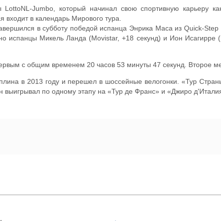
 LottoNL-Jumbo, который начинал свою спортивную карьеру ка
я входит в календарь Мирового тура.
авершился в субботу победой испанца Энрика Маса из Quick-Step 
но испанцы Микель Ланда (Movistar, +18 секунд) и Ион Исагирре 
ервым с общим временем 20 часов 53 минуты 47 секунд. Второе мес
плина в 2013 году и перешел в шоссейные велогонки. «Тур Стран
он выигрывал по одному этапу на «Тур де Франс» и «Джиро д'Итали