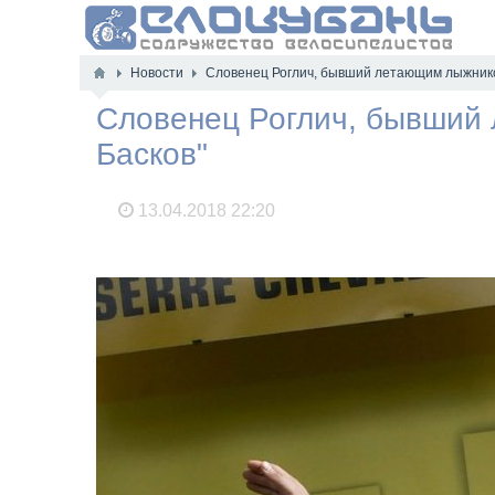
Новости
Словенец Роглич, бывший летающим лыжником
Словенец Роглич, бывший 
Басков"
13.04.2018
22:20