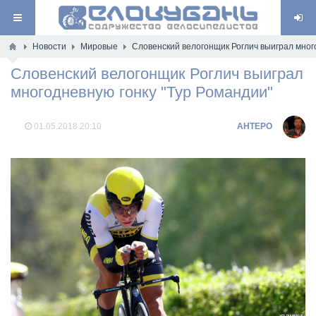
Новости
Мировые
Словенский велогонщик Роглич выиграл мног
Словенский велогонщик Роглич выиграл
многодневную гонку "Тур Романдии"
01.05.2018
20:10
AHTEPO