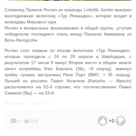
Словенец Примож Роглич из команды LottoNL-Jumbo выиграл
многодневную велогонку «Тур Романдии», которая входит в
календарь Мирового тура.
Роглич в воскресенье финишировал в общей группе, уступив
победителю последнего этапа немцу Паскалю Аккерману из
Bora–Hansgrohe.
Роглич стал первым по итогам велогонки «Тур Романдии»,
которая проходила с 24 по 29 апреля в Швейцарии, с
результатом 17 часов 9 минут. Второе место в общем зачете
занял колумбиец Эган Берналь (Sky; +8 секунд), замкнул
тройку лучших австралиец Ричи Порт (BMC; + 35 секунд).
Лучший из россиян Павел Кочетков (Katusha — Alpecin)
расположился на 52-й строчке, его соотечественник Павел
Сиваков (Sky) — на 53-й.
Источник:
rsport.ria.ru
+1
0
679