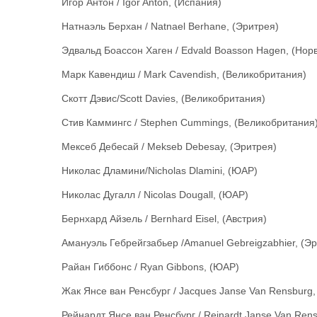
Игор Антон / Igor Anton, (Испания)
Натнаэль Берхан / Natnael Berhane, (Эритрея)
Эдвальд Боассон Хаген / Edvald Boasson Hagen, (Нор
Марк Кавендиш / Mark Cavendish, (Великобритания)
Скотт Дэвис/Scott Davies, (Великобритания)
Стив Каммингс / Stephen Cummings, (Великобритания
Мексеб Дебесай / Mekseb Debesay, (Эритрея)
Николас Дламини/Nicholas Dlamini, (ЮАР)
Николас Дугалл / Nicolas Dougall, (ЮАР)
Бернхард Айзель / Bernhard Eisel, (Австрия)
Амануэль Гебрейгзабьер /Amanuel Gebreigzabhier, (Э
Райан Гиббонс / Ryan Gibbons, (ЮАР)
Жак Янсе ван Ренсбург / Jacques Janse Van Rensburg
Рейнардт Янсе ван Ренсбург / Reinardt Janse Van Ren