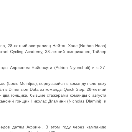
na, 28-летний австралиец Нейтан Хаас (Nathan Haas)
srael Cycling Academy, 33-летний американец Тайлер
нды Адриеном Нийонсути (Adrien Niyonshuti) и с 27-
 (Louis Meintjes), вернувшийся в команду псле двху
л в Dimension Data из команды Quick Step, 28-летний
 — два гонщика, бывшие стажёрами команды с августа
нский гонщик Николас Дламини (Nicholas Dlamini), и
педов детям Африки. В этом году через кампанию