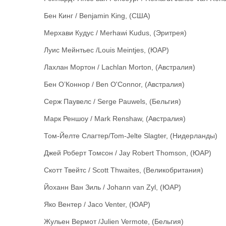
Бен Кинг / Benjamin King, (США)
Мерхави Кудус / Merhawi Kudus, (Эритрея)
Луис Мейнтьес /Louis Meintjes, (ЮАР)
Лахлан Мортон / Lachlan Morton, (Австралия)
Бен О’Коннор / Ben O'Connor, (Австралия)
Серж Паувелс / Serge Pauwels, (Бельгия)
Марк Реншоу / Mark Renshaw, (Австралия)
Том-Йелте Слагтер/Tom-Jelte Slagter, (Нидерланды)
Джей Роберт Томсон / Jay Robert Thomson, (ЮАР)
Скотт Твейтс / Scott Thwaites, (Великобритания)
Йоханн Ван Зиль / Johann van Zyl, (ЮАР)
Яко Вентер / Jaco Venter, (ЮАР)
Жульен Вермот /Julien Vermote, (Бельгия)