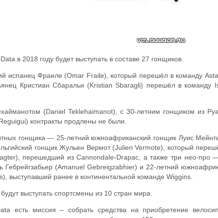
ta в 2018 году будет выступать в составе 27 гонщиков.
ий испанец Фраиле (Omar Fraile), который перешёл в команду Asta
ьянец Кристиан Сбаральи (Kristian Sbaragli) перешёл в команду I
йманотом (Daniel Teklehaimanot), с 30-летним гонщиком из Руа
eguigui) контракты продлены не были.
пытных гонщика — 25-летний южноафриканский гонщик Луис Мейнтьес
льгийский гонщик Жульен Вермот (Julien Vermote), который перешё
lagter), перешедший из Cannondale-Drapac, а также три нео-про
ь Гебрейгзабьер (Amanuel Gebreigzabhier) и 22-летний южноафрика
es), выступавший ранее в континентальной команде Wiggins.
 будут выступать спортсмены из 10 стран мира.
ata есть миссия – собрать средства на приобретение велоси