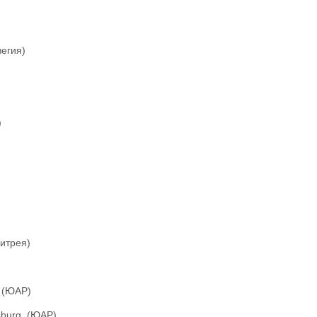
вегия)
)
ритрея)
, (ЮАР)
sburg, (ЮАР)