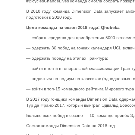
#BicyclesChangeLives команда смогла собрать пожерт
В 2018 году команда Dimension Data запускает амб
подготовки к 2020 году.
Цели команды на сезон 2018 года: Qhubeka
— собрать средства для приобретения 5000 велосипе
— одержать 30 побед на гонках календаря UCI, включ
— одержать победу на этапах Гран-тура;
— войти в топ-5 в генеральной классификации Гран-т
— подняться на подиум на классиках (однодневных го
— войти в топ-15 командного рейтинга Мирового тура
В 2017 году гонщики команды Dimension Data одержал
Тур де Франс-2017, который выиграл Эдвальд Боассон
Больше всех побед в сезоне — 10, команде принёс Э
Состав команды Dimension Data на 2018 год: