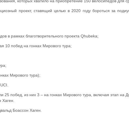
вования, которых хватило на приобретение 150 велосипедов для сре
ициозный проект, ставящий целью в 2020 году бороться за поди
дов в рамках благотворительного проекта Qhubeka;
ая 10 побед на гонках Мирового тура;
ура;
нках Мирового тура);
 UCI.
и 25 побед, из них 3 – на гонках Мирового тура, включая этап на
 Хаген.
двальд Боассон Хаген.