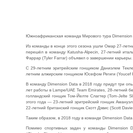
Южноафриканская команда Мирового тура Dimension Da
Из команды в конце этого сезона ушли Омар 27-летн
перешёл в команду Katusha-Alpecin, 27-летний итал
Фаррар (Tyler Farrar) объявил о завершении карьеры.
С 29-летним эритрейским гонщиком Даниэлем Теклеха
летним алжирским гонщиком Юсефом Региги (Youcef R
В команду Dimension Data в 2018 году придут три о
лет работы в Lampe/UAE Team Emirates, 28-летний бе
голландский гонщик Том-Йелте Слагтер (Tom-Jelte S
этого года — 23-летний эритрейский гонщик Амануэл
22-летний британский гонщик Скотт Дэвис (Scott Davi
Таким образом, в 2018 году в команде Dimension Data
Помимо спортивных задач у команды Dimension D