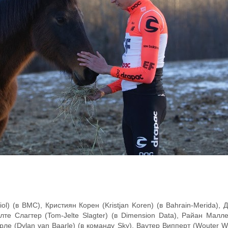
l) (в BMC), Кристиян Корен (Kristjan Koren) (в Bahrain-Merida),
Йелте Слагтер (Tom-Jelte Slagter) (в Dimension Data), Райан Малл
ле (Dylan van Baarle) (в команду Sky), Ваутер Випперт (Wouter W