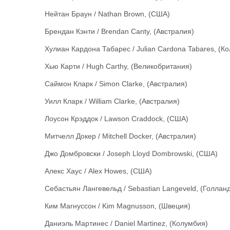
Нейтан Браун / Nathan Brown, (США)
Брендан Кэнти / Brendan Canty, (Австралия)
Хулиан Кардона Табарес / Julian Cardona Tabares, (К
Хью Карти / Hugh Carthy, (Великобритания)
Саймон Кларк / Simon Clarke, (Австралия)
Уилл Кларк / William Clarke, (Австралия)
Лоусон Крэддок / Lawson Craddock, (США)
Митчелл Докер / Mitchell Docker, (Австралия)
Джо Домбровски / Joseph Lloyd Dombrowski, (США)
Алекс Хаус / Alex Howes, (США)
Себастьян Лангевельд / Sebastian Langeveld, (Голлан
Ким Магнуссон / Kim Magnusson, (Швеция)
Даниэль Мартинес / Daniel Martinez, (Колумбия)