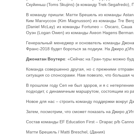
Скуйиньш (Toms Skujins) (в команду Trek-Segafredo), П
В команду пришли: Матти Брешель из команды Astana, 
Ким Магнуссон (Kim Magnusson) из команды Tre Berg –
(Daniel McLay) из команды Fortuneo – Oscaro, Саша
Оуэн (Logan Owen) из команды Axeon Hagens Berman
Генеральный менеджер и основатель команды Джоната
Франс-2018 будет бороться за подиум. На Джиро д'Ит
Джонатан Воутерс
: «Сейчас на Гран-туры можно буде
Команда совершенно другая, но с прежними отправны
ситуация со спонсорами. Нам повезло, что большая ч
В прошлом году Сеп не был здоров, и я с нетерпением
подходит, с динамичным маршрутом, состоящим из ра
Новое для нас – строить команду поддержки вокруг Д
Затем, посмотрим, что сможет показать на Джиро д'Ит
Состав команды EF Education First – Drapac p/b Canno
Матти Брешель / Matti Breschel, (Дания)