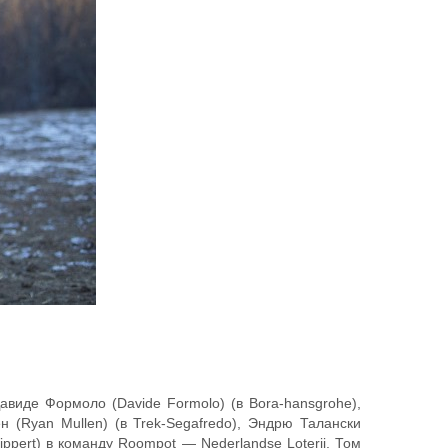
 Давиде Формоло (Davide Formolo) (в Bora-hansgrohe),
ен (Ryan Mullen) (в Trek-Segafredo), Эндрю Талански
ippert) в команду Roompot — Nederlandse Loterij, Том