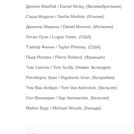
Дэниэл МакЛэй / Daniel Mclay, (Великобритания)
Саша Модоло / Sacha Modolo, (Италия)
Даниэль Морено / Daniel Moreno, (Испания)
Логан Оуэн / Logan Owen, (США)
Тэйлор Финни / Taylor Phinney, (США)
Пьер Роллан / Pierre Rolland, (Франция)
Том Скалли / Tom Scully, (Новая Зеландия)
Ригоберто Уран / Rigoberto Uran, (Колумбия)
Том Ван Асбрук / Tom Van Asbroeck, (Бельгия)
Сеп Ванмарке / Sep Vanmarcke, (Бельгия)
Майкл Вудс / Michael Woods, (Канада)