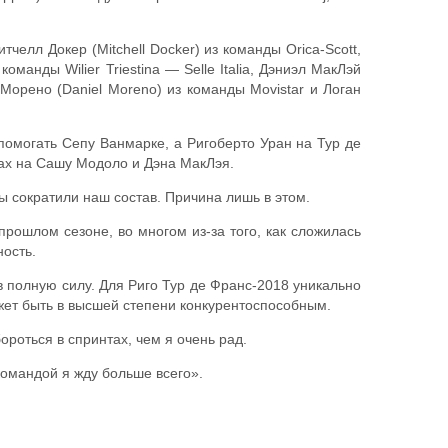
челл Докер (Mitchell Docker) из команды Orica-Scott,
манды Wilier Triestina — Selle Italia, Дэниэл МакЛэй
Морено (Daniel Moreno) из команды Movistar и Логан
помогать Сепу Ванмарке, а Ригоберто Уран на Тур де
тах на Сашу Модоло и Дэна МакЛэя.
мы сократили наш состав. Причина лишь в этом.
рошлом сезоне, во многом из-за того, как сложилась
ность.
 в полную силу. Для Риго Тур де Франс-2018 уникально
жет быть в высшей степени конкурентоспособным.
роться в спринтах, чем я очень рад.
командой я жду больше всего».