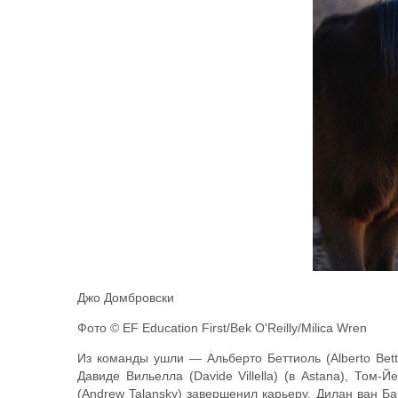
Джо Домбровски
Фото © EF Education First/Bek O'Reilly/Milica Wren
Из команды ушли — Альберто Беттиоль (Alberto Bettio
Давиде Вильелла (Davide Villella) (в Astana), Том-
(Andrew Talansky) завершенил карьеру, Дилан ван Бар