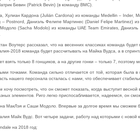
атрик Бевин (Patrick Bevin) (в команду BMC).
Хулиан Кардона (Julián Cardona) из команды Medellin – Inder, Мит
 Postnord, Даниэль Фелипе Мартинес (Daniel Felipe Martinez) из ко
 Модоло (Sacha Modolo) из команды UAE Team Emirates, Даниэль 
.
н Воутерс рассказал, что на весенних классиках команда будет 
алия-2018 команда будет рассчитывать на Майка Вудса, а в сприн
т взять только 8 гонщиков, а на другие гонки – только 7, поэтому 
ми точками. Команда сильно отличается от той, которая была в п
асть нашего персонала осталась с нами, что обеспечивает стабиль
 хочу посмотреть, что он сможет показать, когда выступит весной
зных элементов. Риго легко приспосабливается, надеемся, он смо
эна МакЛэя и Саши Модоло. Впервые за долгое время мы сможем бо
алия Майк Вудс. Вот четыре задачи, работу над которыми с новой 
ndale на 2018 год: