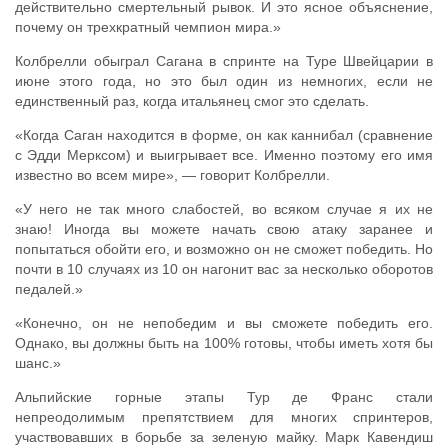
действительно смертельный рывок. И это ясное объяснение,
почему он трехкратный чемпион мира.»
Колбрелли обыграл Сагана в спринте на Туре Швейцарии в
июне этого года, но это был один из немногих, если не
единственный раз, когда итальянец смог это сделать.
«Когда Саган находится в форме, он как каннибал (сравнение
с Эдди Мерксом) и выигрывает все. Именно поэтому его имя
известно во всем мире», — говорит Колбрелли.
«У него не так много слабостей, во всяком случае я их не
знаю! Иногда вы можете начать свою атаку заранее и
попытаться обойти его, и возможно он не сможет победить. Но
почти в 10 случаях из 10 он нагонит вас за несколько оборотов
педалей.»
«Конечно, он не непобедим и вы сможете победить его.
Однако, вы должны быть на 100% готовы, чтобы иметь хотя бы
шанс.»
Альпийские горные этапы Тур де Франс стали
непреодолимым препятствием для многих спринтеров,
участвовавших в борьбе за зеленую майку. Марк Кавендиш