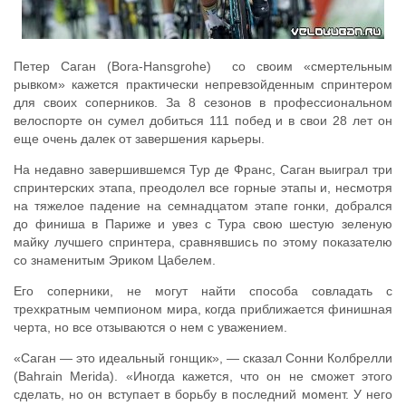
Петер Саган (Bora-Hansgrohe) со своим «смертельным
рывком» кажется практически непревзойденным спринтером
для своих соперников. За 8 сезонов в профессиональном
велоспорте он сумел добиться 111 побед и в свои 28 лет он
еще очень далек от завершения карьеры.
На недавно завершившемся Тур де Франс, Саган выиграл три
спринтерских этапа, преодолел все горные этапы и, несмотря
на тяжелое падение на семнадцатом этапе гонки, добрался
до финиша в Париже и увез с Тура свою шестую зеленую
майку лучшего спринтера, сравнявшись по этому показателю
со знаменитым Эриком Цабелем.
Его соперники, не могут найти способа совладать с
трехкратным чемпионом мира, когда приближается финишная
черта, но все отзываются о нем с уважением.
«Саган — это идеальный гонщик», — сказал Сонни Колбрелли
(Bahrain Merida). «Иногда кажется, что он не сможет этого
сделать, но он вступает в борьбу в последний момент. У него