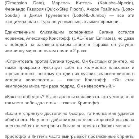
(Dimension Data), Марсель Киттель (Katusha-Alpecin),
Фернандо Гавирия (Quick-Step Floors), Андре Грайпель (Lotto-
Soudal) и Дилан Груневеген (LottoNL-Jumbo) — все эти
гонщики сошли с Тура не уложившись в лимит времени.
Единственным ближайшим соперником Сагана остался
норвежец Александр Кристофф (UAE-Team Emirates), но даже
с победой на заключительном этапе в Париже он уступил
чемпиону мира по очкам почти в 2 раза.
«Спринтовать против Сагана трудно. Он быстрый спринтер, но
также прекрасно чувствует себя на холмистых классиках и
горных этапах, поэтому он один из лучших велосипедистов в
истории велоспорта,» — сказал Кристофф. «Он стал
чемпионом мира три раза подряд. Он невероятный.»
«Как его победить? Вы не должны спрашивать это у меня, я не
так часто побеждал его!» — сказал Кристофф.
«Если я спринтую достаточно быстро, то иногда мне удается
обойти его. Но у него действительно очень хороший рывок на
последней сотне метров и обычно он просто обходит меня.»
Кристофф и Киттель часто выигрывают протяженные спринты