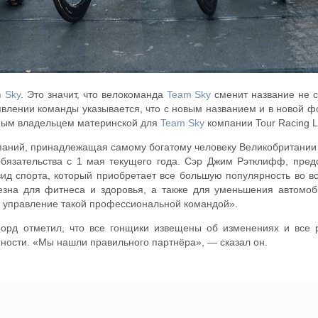
 Sky
. Это значит, что велокоманда
Team Sky
сменит название не с
явлении команды указывается, что с новым названием и в новой 
чным владельцем материнской для
Team Sky
компании Tour Racing L
паний, принадлежащая самому богатому человеку Великобритании
бязательства с 1 мая текущего года. Сэр Джим Рэтклифф, пред
ид спорта, который приобретает все большую популярность во вс
олезна для фитнеса и здоровья, а также для уменьшения автомо
за управление такой профессиональной командой».
рд отметил, что все гонщики извещены об изменениях и все р
нности. «Мы нашли правильного партнёра», — сказал он.