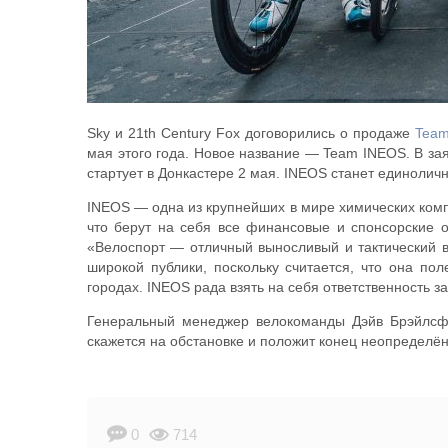
Sky и 21th Century Fox договорились о продаже
Team
мая этого года. Новое название — Team INEOS. В за
стартует в Донкастере 2 мая. INEOS станет единоли
INEOS — одна из крупнейших в мире химических ком
что берут на себя все финансовые и спонсорские о
«Велоспорт — отличный выносливый и тактический в
широкой публики, поскольку считается, что она п
городах. INEOS рада взять на себя ответственность 
Генеральный менеджер велокоманды Дэйв Брэйлсфо
скажется на обстановке и положит конец неопределё
0
714